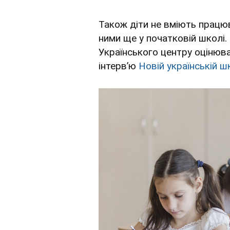
Також діти не вміють працю
ними ще у початковій школі
Українського центру оцінюв
інтервʼю
Новій українській ш