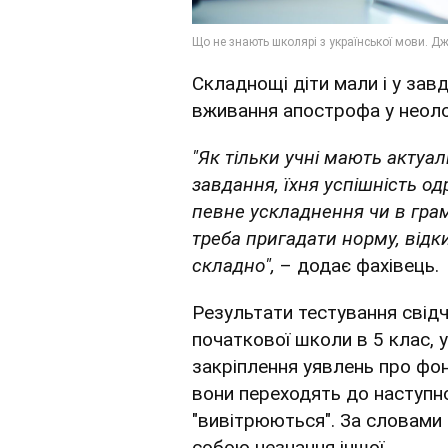
Складнощі діти мали і у зав
вживання апострофа у неоло
"Як тільки учні мають актуа
завдання, їхня успішність о
певне ускладнення чи в грам
треба пригадати норму, відки
складно",
– додає фахівець.
Результати тестування свідча
початкової школи в 5 клас, у
закріплення уявлень про фон
вони переходять до наступно
"вивітрюються". За словами 
собою незнання іншої.