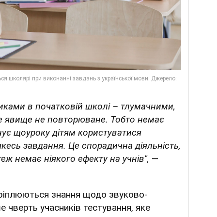
никами в початковій школі – тлумачними,
е явище не повторюване. Тобто немає
нує щоуроку дітям користуватися
кесь завдання. Це спорадична діяльність,
теж немає ніякого ефекту на учнів",
—
акріплюються знання щодо звуково-
е чверть учасників тестування, яке