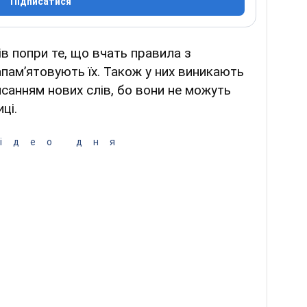
Підписатися
сів попри те, що вчать правила з
апамʼятовують їх. Також у них виникають
санням нових слів, бо вони не можуть
ці.
ідео дня