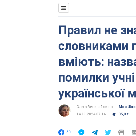
Правил не зн
словниками 
вміють: назв
помилки учнів
української 
Ольга Випирайленко
Моя Шко
14.11.2024 07:14
35,0 т.
50