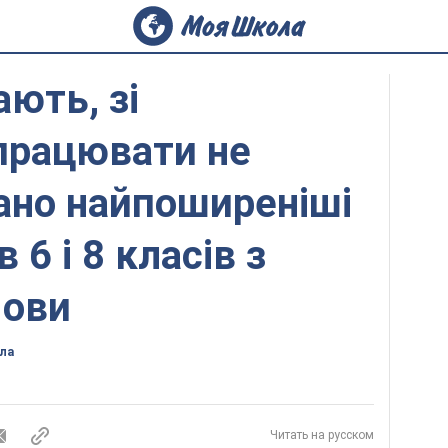
ають, зі
працювати не
ано найпоширеніші
 6 і 8 класів з
мови
ла
Читать на русском