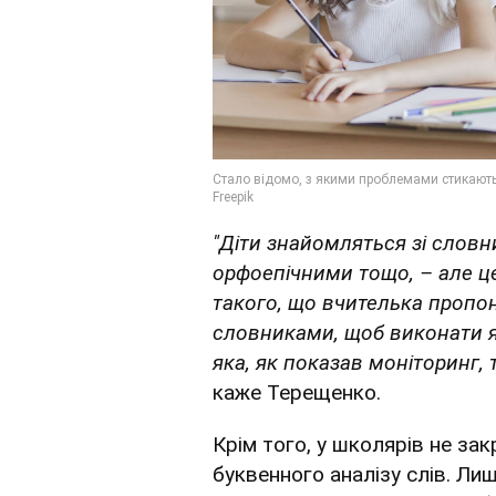
"Діти знайомляться зі слов
орфоепічними тощо, – але ц
такого, що вчителька пропо
словниками, щоб виконати я
яка, як показав моніторинг, 
каже Терещенко.
Крім того, у школярів не з
буквенного аналізу слів. Лиш