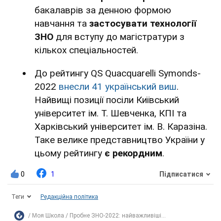
бакалаврів за денною формою
навчання та
застосувати технології
ЗНО
для вступу до магістратури з
кількох спеціальностей.
До рейтингу QS Quacquarelli Symonds-
2022
внесли 41 український виш
.
Найвищі позиції посіли Київський
університет ім. Т. Шевченка, КПІ та
Харківський університет ім. В. Каразіна.
Таке велике представництво України у
цьому рейтингу
є рекордним
.
0
1
Підписатися
Теги
Редакційна політика
Моя Школа
Пробне ЗНО-2022: найважливіші...