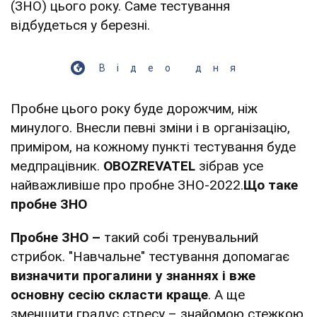
(ЗНО) цього року. Саме тестування
відбудеться у березні.
Відео дня
Пробне цього року буде дорожчим, ніж
минулого. Внесли певні зміни і в організацію,
приміром, на кожному пункті тестування буде
медпрацівник.
OBOZREVATEL
зібрав усе
найважливіше про пробне ЗНО-2022.
Що таке
пробне ЗНО
Пробне ЗНО –
такий собі тренувальний
стрибок. "Навчальне" тестування допомагає
визначити прогалини у знаннях і вже
основну сесію скласти краще
. А ще
зменшити градус стресу – знайомою стежкою