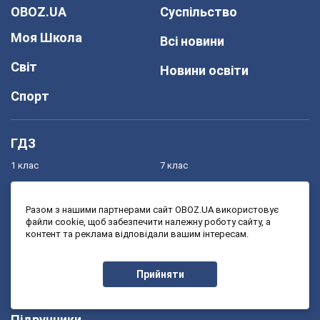
OBOZ.UA
Суспільство
Моя Школа
Всі новини
Світ
Новини освіти
Спорт
ГДЗ
1 клас
7 клас
2 клас
8 клас
3 клас
9 клас
Разом з нашими партнерами сайт OBOZ.UA використовує
файли cookie, щоб забезпечити належну роботу сайту, а
4 клас
10 клас
контент та реклама відповідали вашим інтересам.
5 клас
11 клас
Прийняти
6 клас
Підручники