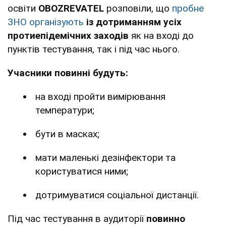
освіти
OBOZREVATEL
розповіли, що
пробне
ЗНО організують
із
дотриманням усіх
протиепідемічних заходів
як на вході до
пунктів тестування, так і під час нього.
Учасники повинні будуть:
на вході пройти вимірювання
температури;
бути в масках;
мати маленькі дезінфектори та
користуватися ними;
дотримуватися соціальної дистанції.
Під час тестування в аудиторії
повинно