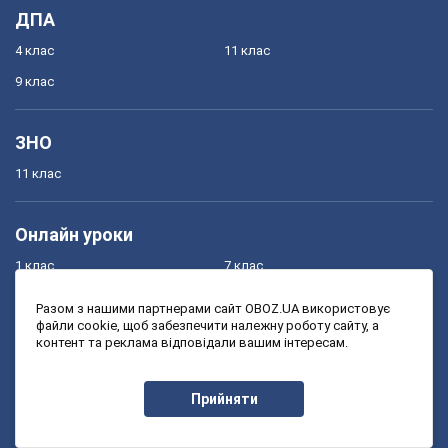
ДПА
4 клас
11 клас
9 клас
ЗНО
11 клас
Онлайн уроки
1 клас
7 клас
2 клас
8 клас
Разом з нашими партнерами сайт OBOZ.UA використовує
файли cookie, щоб забезпечити належну роботу сайту, а
3 клас
9 клас
контент та реклама відповідали вашим інтересам.
4 клас
10 клас
5 клас
11 клас
Прийняти
6 клас