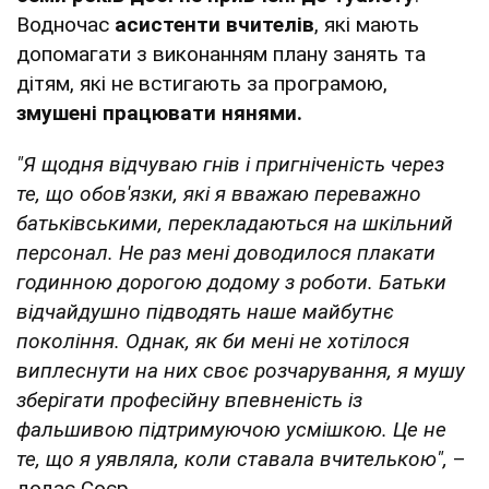
Водночас
асистенти вчителів
, які мають
допомагати з виконанням плану занять та
дітям, які не встигають за програмою,
змушені працювати нянями.
"Я щодня відчуваю гнів і пригніченість через
те, що обов'язки, які я вважаю переважно
батьківськими, перекладаються на шкільний
персонал. Не раз мені доводилося плакати
годинною дорогою додому з роботи. Батьки
відчайдушно підводять наше майбутнє
покоління. Однак, як би мені не хотілося
виплеснути на них своє розчарування, я мушу
зберігати професійну впевненість із
фальшивою підтримуючою усмішкою. Це не
те, що я уявляла, коли ставала вчителькою",
–
додає Соєр.