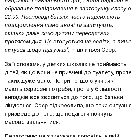
наприкінці навчального дня, і вона надіслала
образливе повідомлення в застосунку класу о
22:00. Насправді батьки часто надсилають
повідомлення пізно вночі та запитують,
скільки разів їхню дитину переодягали
протягом дня. Це стосується не освіти, а лише
ситуації щодо підгузків",
– ділиться Соєр.
За її словами, у деяких школах не приймають
дітей, якщо вони не привчені до туалету, проте
таких дуже мало. Попри те, що є учні, які
мають серйозні потреби, проте у більшості
випадків все зводиться до того, що батьки
лінуються. Соєр підкреслила, що така ситуація
призведе до того, що педагоги почнуть
масово звільнятися.
Педагогиню не здивувала доповідь, у якій