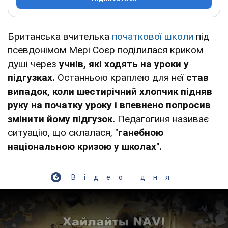
Британська вчителька
початкової школи
під
псевдонімом Мері Соєр поділилася криком
душі через
учнів, які ходять на уроки у
підгузках.
Останньою краплею для неї
став
випадок, коли шестирічний хлопчик підняв
руку на початку уроку і впевнено попросив
змінити йому підгузок.
Педагогиня називає
ситуацію, що склалася, "
ганебною
національною кризою у школах".
Відео дня