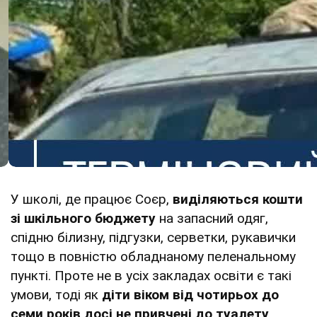
У школі, де працює Соєр,
виділяються кошти
зі шкільного бюджету
на запасний одяг,
спідню білизну, підгузки, серветки, рукавички
тощо в повністю обладнаному пеленальному
пункті. Проте не в усіх закладах освіти є такі
умови, тоді як
діти віком від чотирьох до
семи років досі не привчені до туалету
.