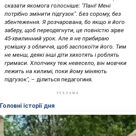
сказати якомога голосніше: "Пані! Мені
потрібно змінити підгузок". Без сорому, без
збентеження. Я розчарована, бо якщо я його
заберу, щоб переодягнути, це повністю зірве
45-хвилинний урок. Але я не прибираю
усмішку з обличчя, щоб заспокоїти його. Тим
не менш, деякі інші діти хихотять і роблять
гримаси. Хлопчику теж невесело, він мовчки
лежить на килимі, поки йому міняють
підгузок",
– ділиться педагогиня.
Головні історії дня