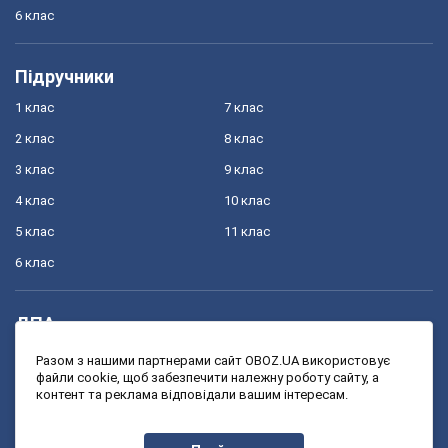
6 клас
Підручники
1 клас
7 клас
2 клас
8 клас
3 клас
9 клас
4 клас
10 клас
5 клас
11 клас
6 клас
ДПА
4 клас
11 клас
Разом з нашими партнерами сайт OBOZ.UA використовує
файли cookie, щоб забезпечити належну роботу сайту, а
9 клас
контент та реклама відповідали вашим інтересам.
ЗНО