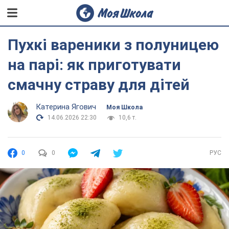
Пухкі вареники з полуницею
на парі: як приготувати
смачну страву для дітей
Катерина Ягович
Моя Школа
14.06.2026 22:30
10,6 т.
0
0
РУС