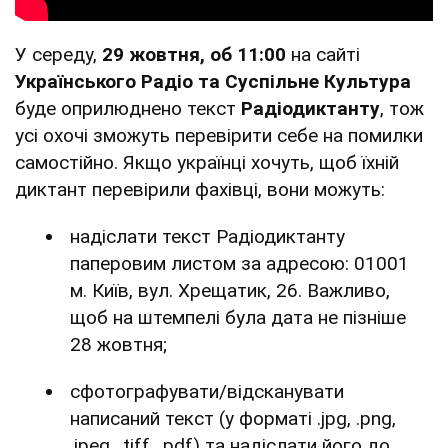
У середу,
29 жовтня, об 11:00
на сайті
Українського Радіо та
Суспільне Культура
буде оприлюднено текст
Радіодиктанту
, тож
усі охочі зможуть перевірити себе на помилки
самостійно. Якщо українці хочуть, щоб їхній
диктант перевірили фахівці, вони можуть:
надіслати текст Радіодиктанту
паперовим листом за адресою: 01001
м. Київ, вул. Хрещатик, 26. Важливо,
щоб на штемпелі була дата не пізніше
28 жовтня;
сфотографувати/відсканувати
написаний текст (у форматі .jpg, .png,
.jpeg, .tiff, .pdf) та надіслати його до