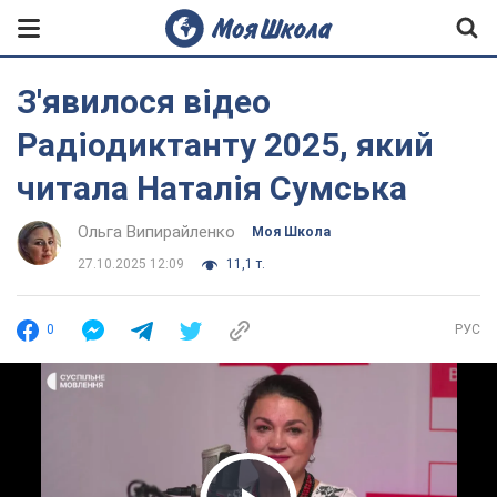
З'явилося відео
Радіодиктанту 2025, який
читала Наталія Сумська
Ольга Випирайленко
Моя Школа
27.10.2025 12:09
11,1 т.
0
РУС