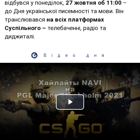
відбувся у понеділок,
27 жовтня об 11:00
–
до Дня української писемності та мови. Він
транслювався
на всіх платформах
Суспільного –
телебаченні, радіо та
диджиталі.
Відео дня
Play Video