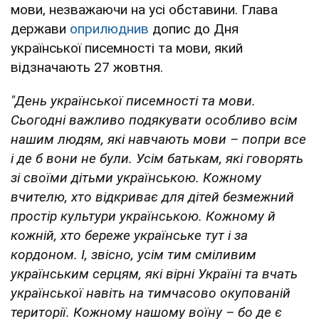
мови, незважаючи на усі обставини. Глава
держави
оприлюднив
допис до Дня
української писемності та мови, який
відзначають 27 жовтня.
"День української писемності та мови.
Сьогодні важливо подякувати особливо всім
нашим людям, які навчають мови – попри все
і де б вони не були. Усім батькам, які говорять
зі своїми дітьми українською. Кожному
вчителю, хто відкриває для дітей безмежний
простір культури українською. Кожному й
кожній, хто береже українське тут і за
кордоном. І, звісно, усім тим сміливим
українським серцям, які вірні Україні та вчать
української навіть на тимчасово окупованій
території. Кожному нашому воїну – бо де є