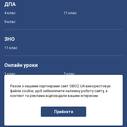
ДПА
4 клас
11 клас
9 клас
ЗНО
11 клас
Онлайн уроки
1 клас
7 клас
2 клас
8 клас
Разом з нашими партнерами сайт OBOZ.UA використовує
файли cookie, щоб забезпечити належну роботу сайту, а
3 клас
9 клас
контент та реклама відповідали вашим інтересам.
4 клас
10 клас
5 клас
11 клас
Прийняти
6 клас