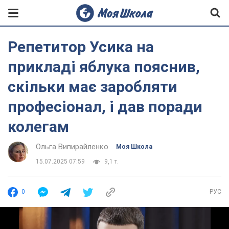
Репетитор Усика на
прикладі яблука пояснив,
скільки має заробляти
професіонал, і дав поради
колегам
Ольга Випирайленко
Моя Школа
15.07.2025 07:59
9,1 т.
0
РУС