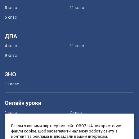
5 клас
11 клас
6 клас
ДПА
4 клас
11 клас
9 клас
ЗНО
11 клас
Онлайн уроки
1 клас
7 клас
2 клас
8 клас
Разом з нашими партнерами сайт OBOZ.UA використовує
файли cookie, щоб забезпечити належну роботу сайту, а
3 клас
9 клас
контент та реклама відповідали вашим інтересам.