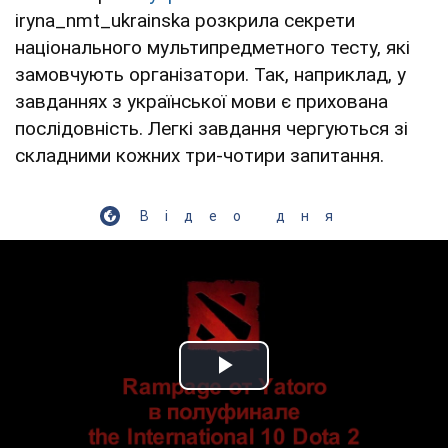
iryna_nmt_ukrainska розкрила секрети
національного мультипредметного тесту, які
замовчують організатори. Так, наприклад, у
завданнях з української мови є прихована
послідовність. Легкі завдання чергуються зі
складними кожних три-чотири запитання.
Відео дня
Play Video