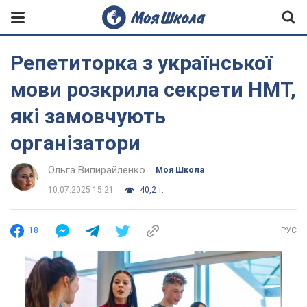
Репетиторка з української
мови розкрила секрети НМТ,
які замовчують
організатори
Ольга Випирайленко
Моя Школа
10.07.2025 15:21
40,2 т.
18
РУС