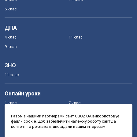
6 клас
ДПА
4 клас
11 клас
9 клас
ЗНО
11 клас
Онлайн уроки
1 клас
7 клас
2 клас
8 клас
Разом з нашими партнерами сайт OBOZ.UA використовує
файли cookie, щоб забезпечити належну роботу сайту, а
3 клас
9 клас
контент та реклама відповідали вашим інтересам.
4 клас
10 клас