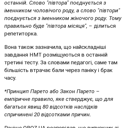
останній. Слово "півтора" поєднується з
іменником чоловічого роду, а слово "півтори"
поєднується з іменником жіночого роду. Тому
правильно буде "півтора місяця",
– ділиться
репетиторка.
Вона також зазначила, що найскладніші
завдання НМТ розміщуються в останній
третині тесту. За словами педагогі, саме там
більшість втрачає бали через паніку і брак
часу.
*Принцип Парето або Закон Парето –
емпіричне правило, яке стверджує, що для
багатьох явищ 80 відсотків наслідків
спричинені 20 відсотками причин.
Раніше OBOZ.UA розповідав, що випускник зі