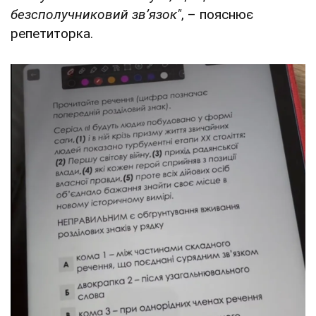
безсполучниковий звʼязок"
, – пояснює
репетиторка.