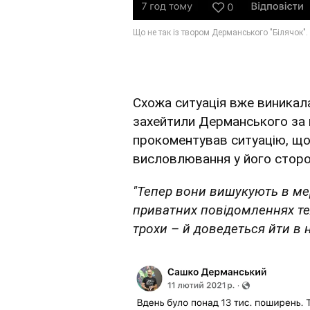
Схожа ситуація вже виникала
захейтили Дерманського за 
прокоментував ситуацію, що 
висловлювання у його сторо
"Тепер вони вишукують в мере
приватних повідомленнях теж
трохи – й доведеться йти в н