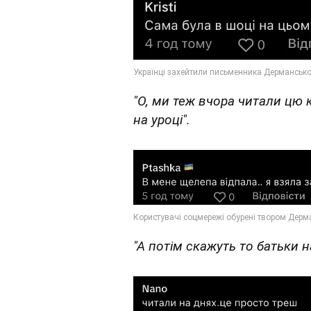
"О, ми теж вчора читали цю 
на уроці".
"А потім скажуть то батьки н