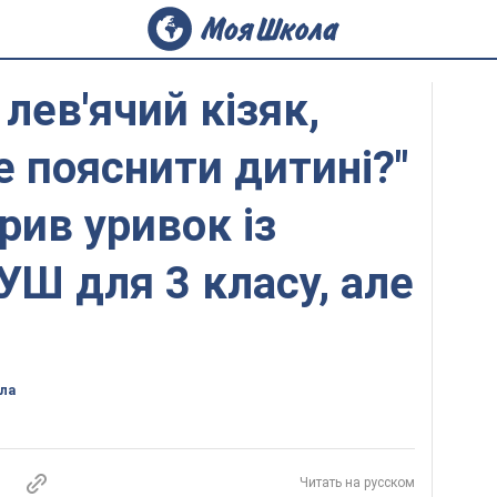
лев'ячий кізяк,
це пояснити дитині?"
рив уривок із
УШ для 3 класу, але
ла
Читать на русском