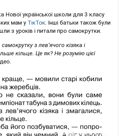
ка Нової української школи для 3 класу
ьких мам у
ТікТок
. Інші батьки також були
йшли з уроків і питали про самокрутки.
самокрутку з левʼячого кізяка і
льше кільце. Це як? Не розумію цієї
ідео.