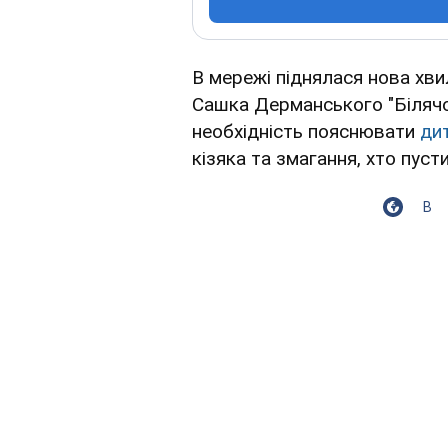
В мережі піднялася нова хви
Сашка Дерманського "Білячо
необхідність пояснювати
дит
кізяка та змагання, хто пуст
В