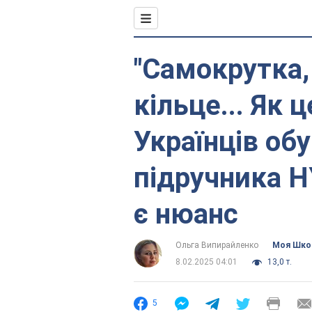
"Самокрутка, 
кільце... Як 
Українців обу
підручника Н
є нюанс
Ольга Випирайленко
Моя Шко
8.02.2025 04:01
13,0 т.
5