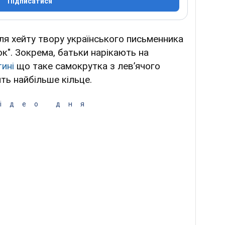
Підписатися
ля хейту твору українського письменника
к". Зокрема, батьки нарікають на
ині
що таке самокрутка з левʼячого
ить найбільше кільце.
ідео дня