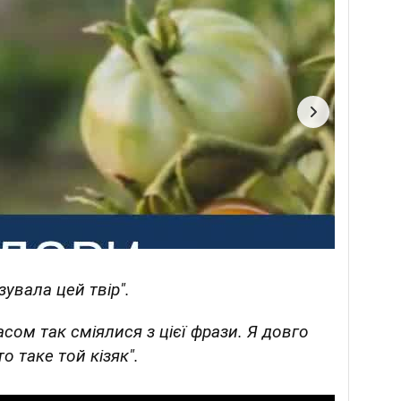
увала цей твір".
ласом так сміялися з цієї фрази. Я довго
 таке той кізяк".