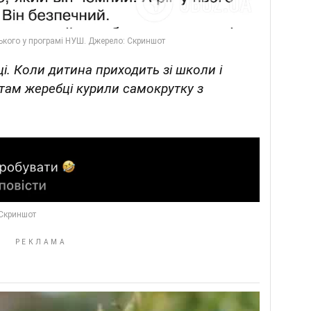
і. Коли дитина приходить зі школи і
а там жеребці курили самокрутку з