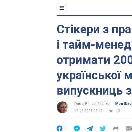
Стікери з пр
і тайм-мене
отримати 200
української 
випускниць 
Ольга Випирайленко
Моя Шко
12.12.2023 06:49
1,3 т.
0