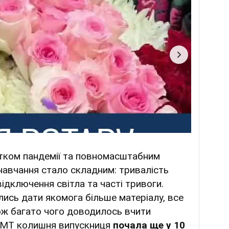
атком пандемії та повномасштабним
 навчання стало складним: тривалість
відключення світла та часті тривоги.
лись дати якомога більше матеріалу, все
ож багато чого доводилось вчити
 НМТ колишня випускниця
почала ще у 10