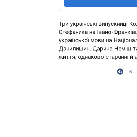
Три українські випускниці К
Стефаника на Івано-Франків
української мови на Націон
Данилишин, Дарина Неміш та
життя, однаково старанні й а
В