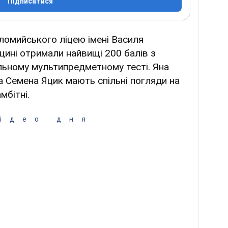
Підписатися
оломийського ліцею імені Василя
щині отримали найвищі 200 балів з
альному мультипредметному тесті. Яна
 Семена Яцик мають спільні погляди на
мбітні.
ідео дня