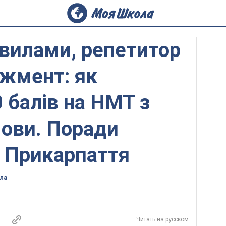
авилами, репетитор
джмент: як
 балів на НМТ з
мови. Поради
з Прикарпаття
ла
Читать на русском