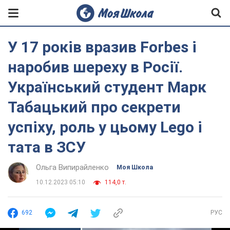
У 17 років вразив Forbes і
наробив шереху в Росії.
Український студент Марк
Табацький про секрети
успіху, роль у цьому Lego і
тата в ЗСУ
Ольга Випирайленко
Моя Школа
10.12.2023 05:10
114,0 т.
692
РУС