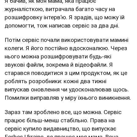
Я бачив, як моя мама, яка працює
журналісткою, витрачала багато часу на
розшифровку інтерв’ю. Я зрадів, що можу їй
допомогти, тож написав сервіс за два дні.
Потім сервіс почали використовувати мамині
колеги. Я його постійно вдосконалюю. Через
нього можна розшифровувати будь-які
звукові файли, зокрема й відеофайли. Я
старався поводитися з цим продуктом, як це
роблять розробники: кожні два тижні
випускав оновлення чи удосконалював щось.
Помилки виправляв у міру їхнього виникнення.
Зараз там зроблено все, що можна. Сервіс
працює більш-менш стабільно. Права на
сервіс купило видавництво, що випускає
Forbes Ukraine, де працює моя мама. Вона