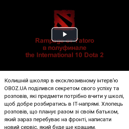
Play Video
Колишній школяр в ексклюзивному інтервʼю
OBOZ.UA поділився секретом свого успіху та
розповів, які предмети потрібно вчити у школі,
щоб добре розбиратись в ІТ-напрямі. Хлопець
розповів, що планує разом зі своїм батьком,
який зараз перебуває на фронті, написати
новий сервіс, який буде ще кращим.