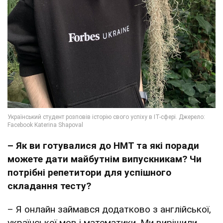
– Як ви готувалися до НМТ та які поради
можете дати майбутнім випускникам? Чи
потрібні репетитори для успішного
складання тесту?
– Я онлайн займався додатково з англійської,
української мов і математики. Ми вирішили