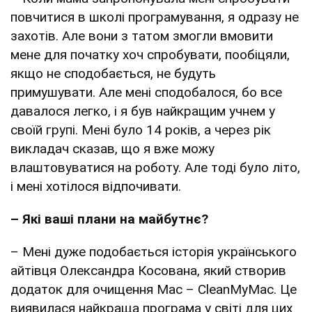
повчитися в школі програмування, я одразу не
захотів. Але вони з татом змогли вмовити
мене для початку хоч спробувати, пообіцяли,
якщо не сподобається, не будуть
примушувати. Але мені сподобалося, бо все
давалося легко, і я був найкращим учнем у
своїй групі. Мені було 14 років, а через рік
викладач сказав, що я вже можу
влаштовуватися на роботу. Але тоді було літо,
і мені хотілося відпочивати.
– Які ваші плани на майбутнє?
– Мені дуже подобається історія українського
айтівця Олександра Косована, який створив
додаток для очищення Mac – CleanMyMac. Це
виявилася найкраща програма у світі для цих