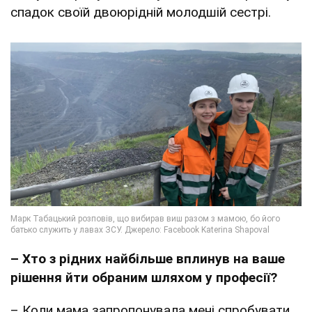
спадок своїй двоюрідній молодшій сестрі.
– Хто з рідних найбільше вплинув на ваше
рішення йти обраним шляхом у професії?
– Коли мама запропонувала мені спробувати