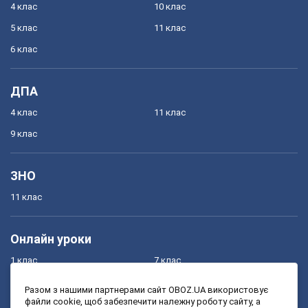
4 клас
10 клас
5 клас
11 клас
6 клас
ДПА
4 клас
11 клас
9 клас
ЗНО
11 клас
Онлайн уроки
1 клас
7 клас
2 клас
8 клас
Разом з нашими партнерами сайт OBOZ.UA використовує
файли cookie, щоб забезпечити належну роботу сайту, а
3 клас
9 клас