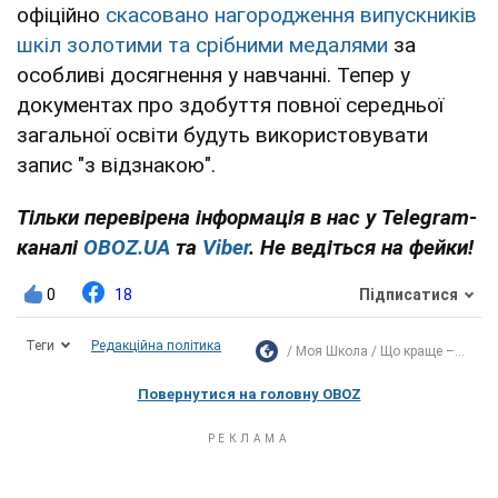
офіційно
скасовано нагородження випускників
шкіл золотими та срібними медалями
за
особливі досягнення у навчанні. Тепер у
документах про здобуття повної середньої
загальної освіти будуть використовувати
запис "з відзнакою".
Тільки перевірена інформація в нас у Telegram-
каналі
OBOZ.UA
та
Viber
. Не ведіться на фейки!
0
18
Підписатися
Теги
Редакційна політика
Моя Школа
Що краще –...
Повернутися на головну OBOZ