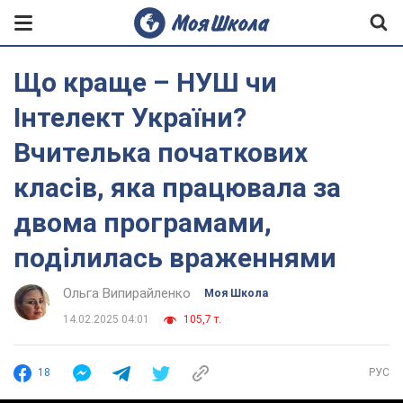
Що краще – НУШ чи
Інтелект України?
Вчителька початкових
класів, яка працювала за
двома програмами,
поділилась враженнями
Ольга Випирайленко
Моя Школа
14.02.2025 04:01
105,7 т.
18
РУС