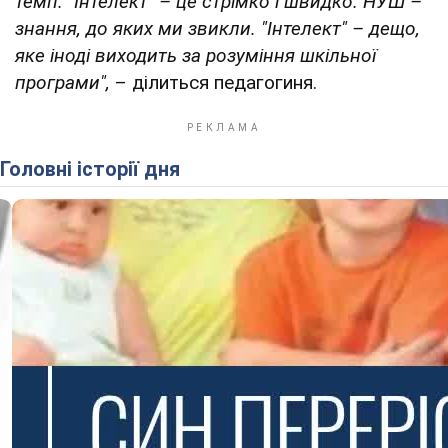
темп. "Інтелект" – це стрімко і швидко. НУШ –
знання, до яких ми звикли. "Інтелект" – дещо,
яке іноді виходить за розуміння шкільної
програми",
– ділиться педагогиня.
Головні історії дня