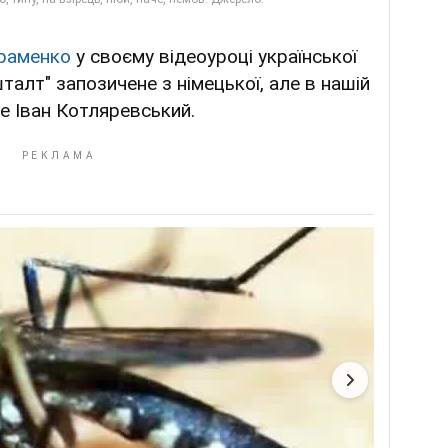
раменко
у своєму відеоуроці української
талт" запозичене з німецької, але в нашій
е Іван Котляревський.