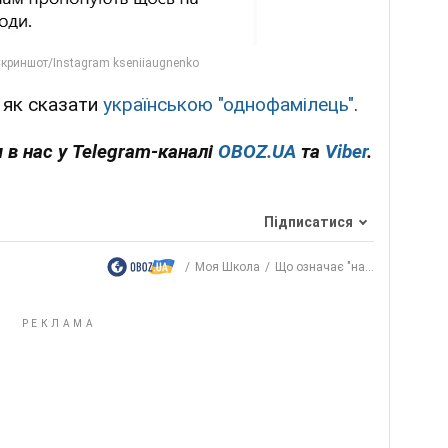
 як сказати
українською "однофамілець"
.
 в нас у Telegram-каналі
OBOZ.UA
та
Viber
.
Підписатися
Моя Школа
Що означає "на...