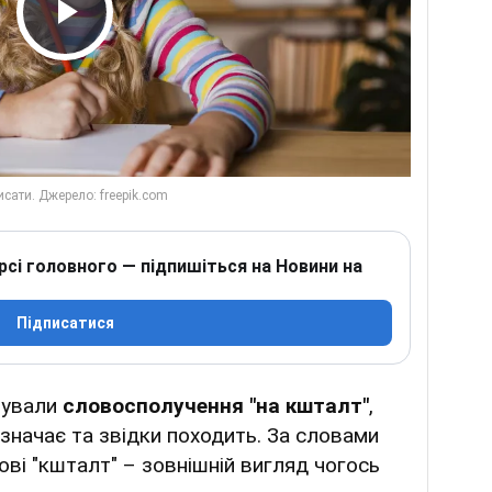
Play Video
рсі головного — підпишіться на Новини на
Підписатися
вували
словосполучення "на кшталт"
,
означає та звідки походить. За словами
ові "кшталт" – зовнішній вигляд чогось