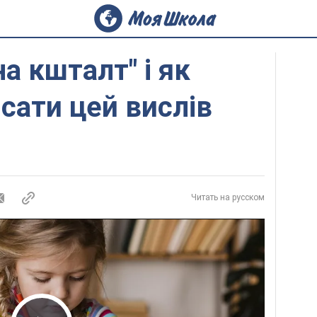
а кшталт" і як
сати цей вислів
Читать на русском