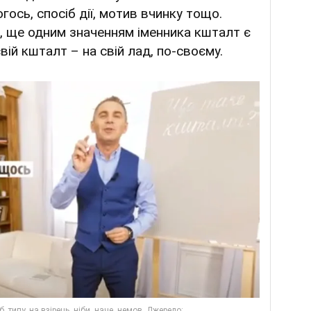
огось, спосіб дії, мотив вчинку тощо.
в, ще одним значенням іменника кшталт є
вій кшталт – на свій лад, по-своєму.