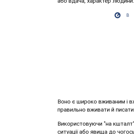
або вдача, характер людини.
В
Воно є широко вживаним і вх
правильно вживати й писати 
Використовуючи "на кшталт",
ситуації або явища до чогос