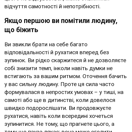
відчуття самотності й непотрібності.
Якщо першою ви помітили людину,
що біжить
Ви звикли брати на себе багато
відповідальності й рухатися вперед без
зупинок. Ви рідко скаржитеся й не дозволяєте
собі знизити темп, інколи навіть думки не
встигають за вашим ритмом. Оточення бачить
у вас сильну людину. Проте ця сила часто
формувалася в непростих умовах – у тиші, на
самоті або ще в дитинстві, коли довелося
швидко подорослішати. Ви продовжуєте
рухатися, навіть коли всередині хочеться
зупинитися. Не тому, що прагнете цього, а
тому що пауза лякає: вона може оголити