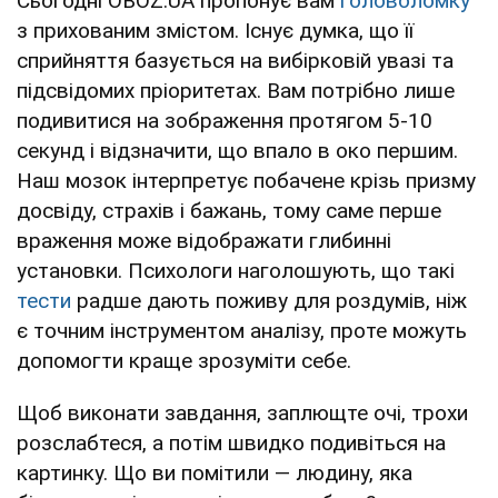
Сьогодні OBOZ.UA пропонує вам
головоломку
з прихованим змістом. Існує думка, що її
сприйняття базується на вибірковій увазі та
підсвідомих пріоритетах. Вам потрібно лише
подивитися на зображення протягом 5-10
секунд і відзначити, що впало в око першим.
Наш мозок інтерпретує побачене крізь призму
досвіду, страхів і бажань, тому саме перше
враження може відображати глибинні
установки. Психологи наголошують, що такі
тести
радше дають поживу для роздумів, ніж
є точним інструментом аналізу, проте можуть
допомогти краще зрозуміти себе.
Щоб виконати завдання, заплющте очі, трохи
розслабтеся, а потім швидко подивіться на
картинку. Що ви помітили — людину, яка