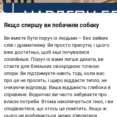
Якщо спершу ви побачили собаку
Ви вмієте бути поруч із людьми – без зайвих
слів і драматизму. Ви просто присутні, і цього
вже достатньо, щоб інші почувалися
спокійніше. Поруч із вами легше дихати, ви
стаєте для близьких своєрідною точкою
опори. Ви підтримуєте навіть тоді, коли вас
про це не просять, і щиро віддаєте тепло, не
очікуючи відповіді. Ваша відданість глибока й
справжня. Водночас ви часто забуваєте про
власні потреби. Втома накопичується тихо, і ви
сподіваєтеся, що хтось це помітить. Якщо ж
цього не відбувається, може з’являтися