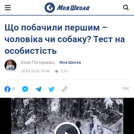
Що побачили першим –
чоловіка чи собаку? Тест на
особистість
Юлія Потерянко
Моя Школа
20.05.2026 16:00
5,8 т.
0
РУС