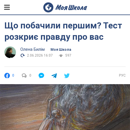
Що побачили першим? Тест
розкриє правду про вас
Олена Билім
Моя Школа
2.06.2026 16:07
597
0
0
РУС