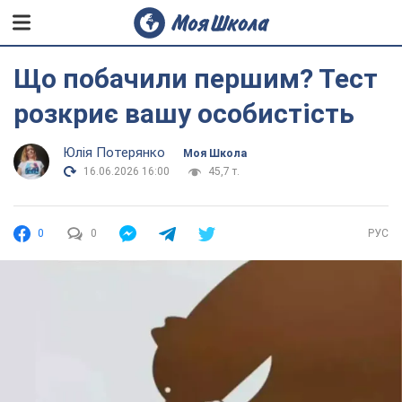
Що побачили першим? Тест
розкриє вашу особистість
Юлія Потерянко
Моя Школа
16.06.2026 16:00
45,7 т.
0
0
РУС