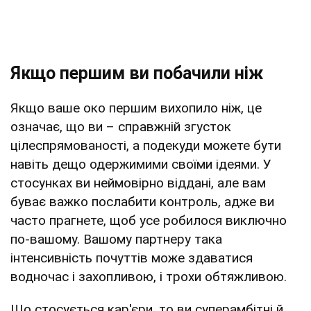
Якщо першим ви побачили ніж
Якщо ваше око першим вихопило ніж, це
означає, що ви – справжній згусток
цілеспрямованості, а подекуди можете бути
навіть дещо одержимими своїми ідеями. У
стосунках ви неймовірно віддані, але вам
буває важко послабити контроль, адже ви
часто прагнете, щоб усе робилося виключно
по-вашому. Вашому партнеру така
інтенсивність почуттів може здаватися
водночас і захопливою, і трохи обтяжливою.
Що стосується кар'єри, то ви суперамбітні й