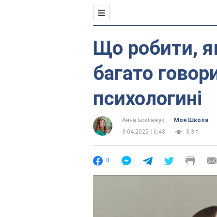
Що робити, 
багато говор
психологині
Анна Боклажук
Моя Школа
3.04.2025 16:43
3,3 т.
0