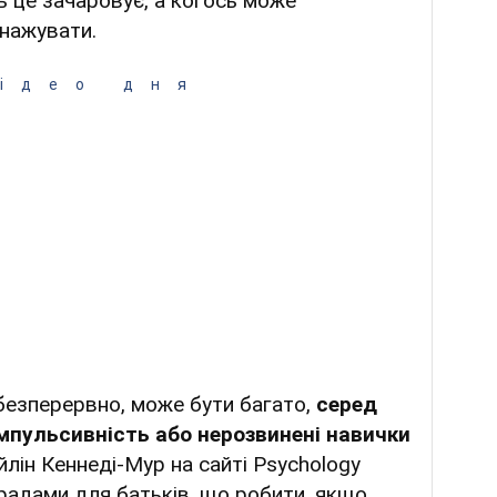
ь це зачаровує, а когось може
снажувати.
ідео дня
 безперервно, може бути багато,
серед
імпульсивність або нерозвинені навички
йлін Кеннеді-Мур на сайті Psychology
радами для батьків, що робити, якщо