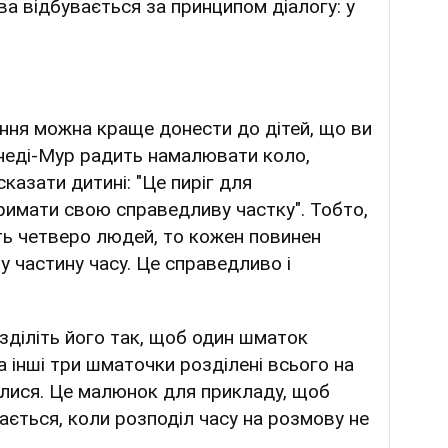
а відбувається за принципом діалогу: у
ння можна краще донести до дітей, що ви
ннеді-Мур радить намалювати коло,
сказати дитині: "Це пиріг для
римати свою справедливу частку". Тобто,
ть четверо людей, то кожен повинен
 частину часу. Це справедливо і
зділіть його так, щоб один шматок
а інші три шматочки розділені всього на
илися. Це малюнок для прикладу, щоб
ається, коли розподіл часу на розмову не