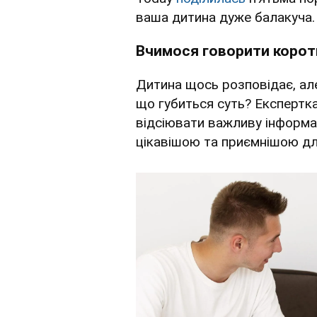
ваша дитина дуже балакуча.
Вчимося говорити корот
Дитина щось розповідає, ал
що губиться суть? Експертка
відсіювати важливу інформац
цікавішою та приємнішою дл