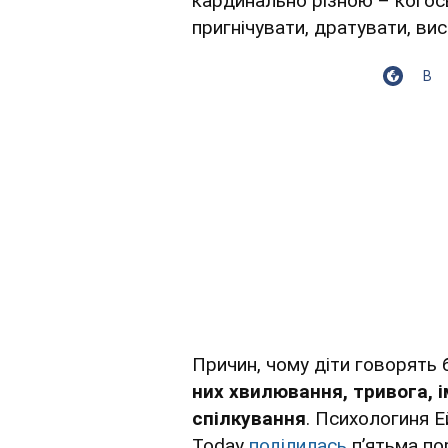
кардинально різною – когос
пригнічувати, дратувати, ви
В
Причин, чому діти говорять
них хвилювання, тривога, 
спілкування
. Психологиня Е
Today
поділилась
п’ятьма по