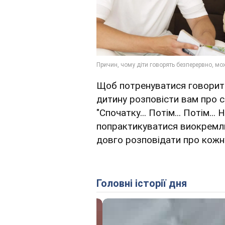
Щоб потренуватися говорит
дитину розповісти вам про 
"Спочатку... Потім... Потім...
попрактикуватися виокремлю
довго розповідати про кожну
Головні історії дня