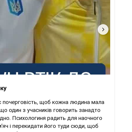
тку
 почерговість, щоб кожна людина мала
що один з учасників говорить занадто
удно. Психологиня радить для наочного
’яч і перекидати його туди сюди, щоб