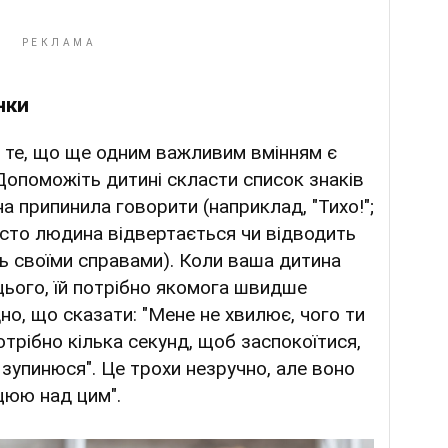
нки
а те, що ще одним важливим вмінням є
Допоможіть дитині скласти список знаків
а припинила говорити (наприклад, "Тихо!";
росто людина відвертається чи відводить
ь своїми справами). Коли ваша дитина
цього, їй потрібно якомога швидше
но, що сказати: "Мене не хвилює, чого ти
отрібно кілька секунд, щоб заспокоїтися,
 зупинюся". Це трохи незручно, але воно
ацюю над цим".