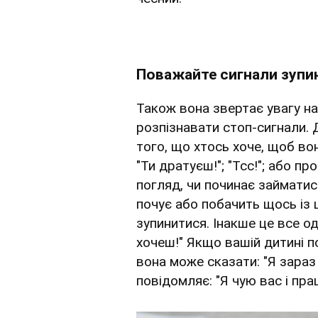
Поважайте сигнали зупи
Також вона звертає увагу н
розпізнавати стоп-сигнали. 
того, що хтось хоче, щоб вон
"Ти дратуєш!"; "Тсс!"; або п
погляд, чи починає займатис
почує або побачить щось із 
зупинитися. Інакше це все од
хочеш!" Якщо вашій дитині п
вона може сказати: "Я зараз
повідомляє: "Я чую вас і пр