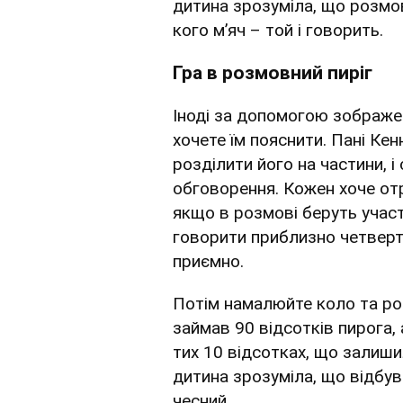
дитина зрозуміла, що розмов
кого м’яч – той і говорить.
Гра в розмовний пиріг
Іноді за допомогою зображе
хочете їм пояснити. Пані Ке
розділити його на частини, і 
обговорення. Кожен хоче от
якщо в розмові беруть учас
говорити приблизно четверту
приємно.
Потім намалюйте коло та ро
займав 90 відсотків пирога, 
тих 10 відсотках, що залиш
дитина зрозуміла, що відбув
чесний.