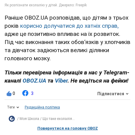
Раніше OBOZ.UA розповідав, що дітям з трьох
років
корисно долучатися до хатніх справ,
адже це позитивно впливає на їх розвиток.
Під час виконання таких обовʼязків у хлопчиків
та дівчаток задіюються великі ділянки
головного мозку.
Тільки перевірена інформація в нас у Telegram-
каналі
OBOZ.UA
та
Viber
. Не ведіться на фейки!
0
3
Підписатися
Теги
Редакційна політика
Моя Школа
Що таке ехолалія...
Повернутися на головну OBOZ