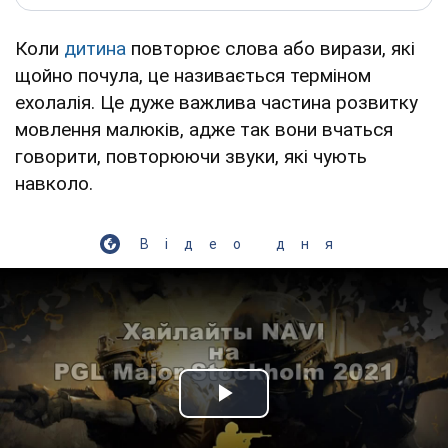
Коли
дитина
повторює слова або вирази, які
щойно почула, це називається терміном
ехолалія. Це дуже важлива частина розвитку
мовлення малюків, адже так вони вчаться
говорити, повторюючи звуки, які чують
навколо.
Відео дня
Play Video