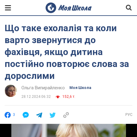
Що таке ехолалія та коли
варто звернутися до
фахівця, якщо дитина
постійно повторює слова за
дорослими
Ольга Випирайленко
Моя Школа
28.12.2024 06:32
152,6 т.
3
РУС