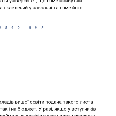
ати університет, що саме майбутній
ацікавлений у навчанні та саме його
ідео дня
акладів вищої освіти подача такого листа
так і на бюджет. У разі, якщо у вступників
приймальна комісія може надати перевагу