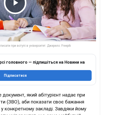
Play Video
рсі головного — підпишіться на Новини на
Підписатися
 документ, який абітурієнт надає при
іти (ЗВО), аби показати своє бажання
а у конкретному закладі. Завдяки йому