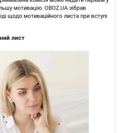
більшу мотивацію. OBOZ.UA зібрав
віді щодо мотиваційного листа при вступі
йний лист