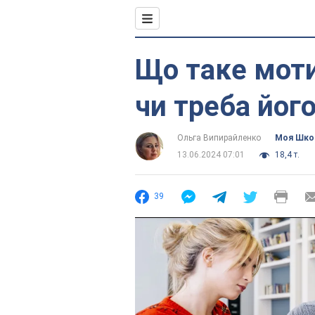
Що таке моти
чи треба його
Ольга Випирайленко
Моя Шко
13.06.2024 07:01
18,4 т.
39