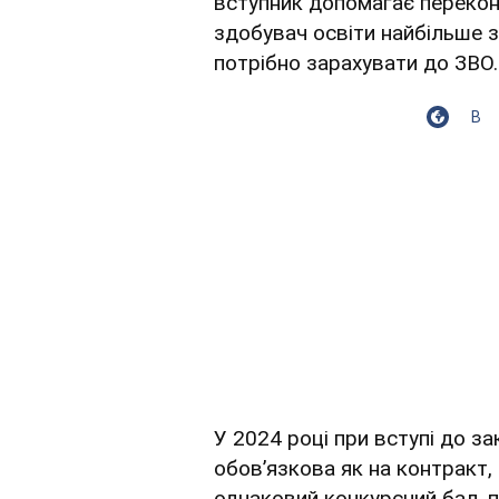
вступник допомагає перекон
здобувач освіти найбільше з
потрібно зарахувати до ЗВО.
В
У 2024 році при вступі до з
обовʼязкова як на контракт, 
однаковий конкурсний бал, 