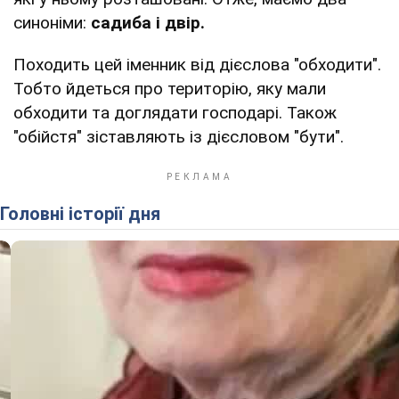
синоніми:
садиба і двір.
Походить цей іменник від дієслова "обходити".
Тобто йдеться про територію, яку мали
обходити та доглядати господарі. Також
"обійстя" зіставляють із дієсловом "бути".
Головні історії дня