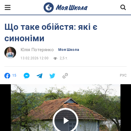
Що таке обійстя: які є
синоніми
Юлія Потерянко
Моя Школа
13.02.2026 12:00
2,5 т.
15
РУС