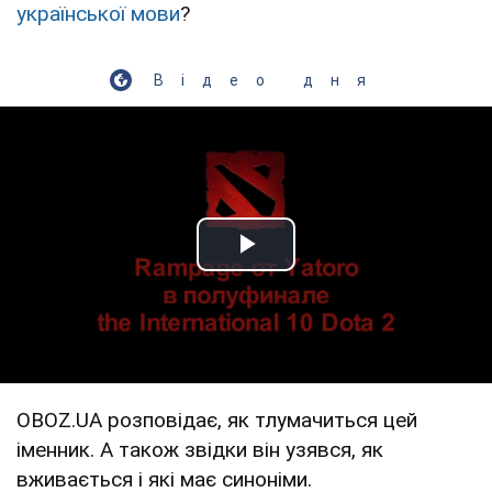
української мови
?
Відео дня
Play Video
OBOZ.UA розповідає, як тлумачиться цей
іменник. А також звідки він узявся, як
вживається і які має синоніми.