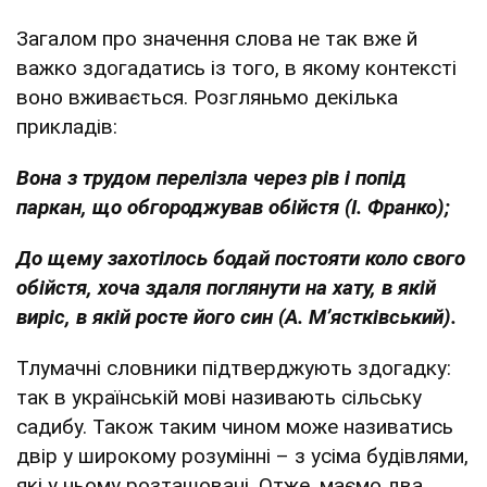
Загалом про значення слова не так вже й
важко здогадатись із того, в якому контексті
воно вживається. Розгляньмо декілька
прикладів:
Вона з трудом перелізла через рів і попід
паркан, що обгороджував обійстя (І. Франко);
До щему захотілось бодай постояти коло свого
обійстя, хоча здаля поглянути на хату, в якій
виріс, в якій росте його син (А. М’ястківський).
Тлумачні словники підтверджують здогадку:
так в українській мові називають сільську
садибу. Також таким чином може називатись
двір у широкому розумінні – з усіма будівлями,
які у ньому розташовані. Отже, маємо два