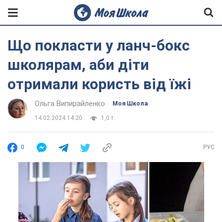
Що покласти у ланч-бокс
школярам, аби діти
отримали користь від їжі
Ольга Випирайленко
Моя Школа
14.02.2024 14:20
1,0 т.
0
РУС