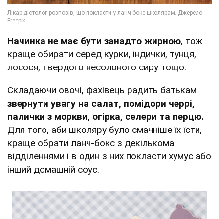
Начинка не має бути занадто жирною
, тож
краще обирати серед курки, індички, тунця,
лосося, твердого несолоного сиру тощо.
Складаючи овочі, фахівець радить батькам
звернути увагу на салат, помідори черрі,
палички з моркви, огірка, селери та перцю.
Для того, аби школяру було смачніше їх їсти,
краще обрати ланч-бокс з декількома
відділеннями і в один з них покласти хумус або
інший домашній соус.