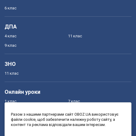
6 клас
ДПА
4 клас
11 клас
9 клас
ЗНО
11 клас
Онлайн уроки
1 клас
7 клас
2 клас
8 клас
Разом з нашими партнерами сайт OBOZ.UA використовує
файли cookie, щоб забезпечити належну роботу сайту, а
3 клас
9 клас
контент та реклама відповідали вашим інтересам.
4 клас
10 клас