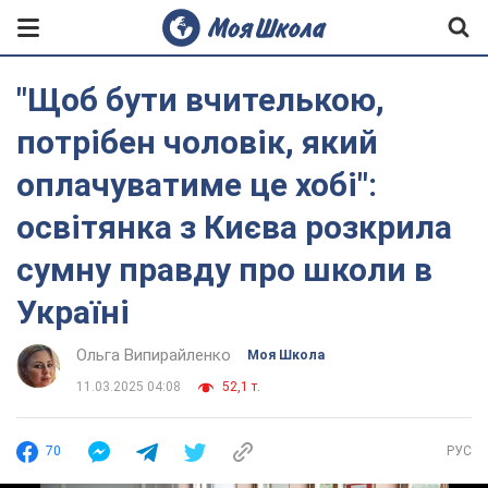
"Щоб бути вчителькою,
потрібен чоловік, який
оплачуватиме це хобі":
освітянка з Києва розкрила
сумну правду про школи в
Україні
Ольга Випирайленко
Моя Школа
11.03.2025 04:08
52,1 т.
70
РУС