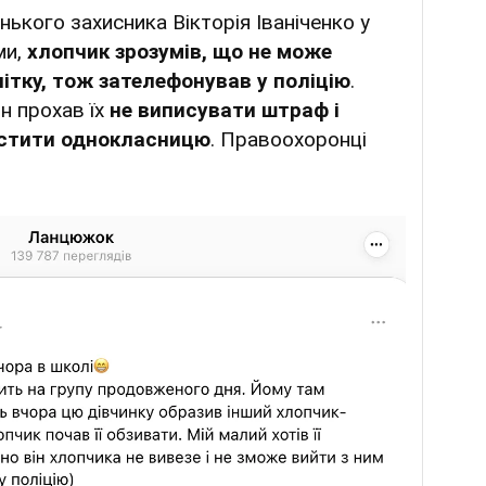
ького захисника Вікторія Іваніченко у
ми,
хлопчик зрозумів, що не може
ітку, тож зателефонував у поліцію
.
ін прохав їх
не виписувати штраф і
хистити однокласницю
. Правоохоронці