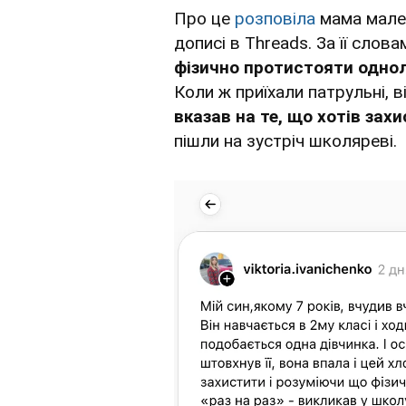
Про це
розповіла
мама мален
дописі в Тhreads. За її слова
фізично протистояти однол
Коли ж приїхали патрульні, в
вказав на те, що хотів за
пішли на зустріч школяреві.