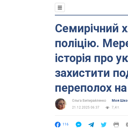
Семирічний 
поліцію. Ме
історія про у
захистити по
переполох на
Ольга Випирайленко
Моя Шко
21.12.2025 06:37
7,4 т.
116