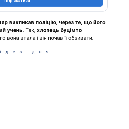
Підписатися
яр викликав поліцію, через те, що його
ий учень.
Так,
хлопець буцімто
го вона впала і він почав її обзивати.
ідео дня