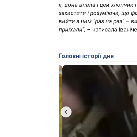
її, вона впала і цей хлопчик 
захистити і розуміючи, що фі
вийти з ним "раз на раз" – в
приїхали",
– написала Іваніче
Головні історії дня