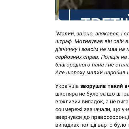
"Малий, звісно, злякався, і 
штраф. Мотивував він свій в
дівчинку і зовсім не мав на 
серйозних справ. Поліція на
благородного пана і не стал
Але шороху малий наробив 
Українців
зворушив такий в
школяра не було за що штра
важливий випадок, а не вига
соцмережі зазначали, що уче
звернувся до правоохоронців
випадках поліції варто було