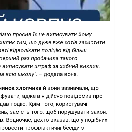
слізно просив їх не виписувати йому
иклик тим, що дуже вже хотів захистити
меті відволікати поліцію від більш
 перший раз пробачила такого
а виписувати штраф за хибний виклик.
на всю школу",
– додала вона.
чинок хлопчика
й вони зазначали, що
фувати, адже він дійсно повідомив про
дав подію. Крім того, користувачі
нь, замість того, щоб порушувати закон,
. Водночас, дехто вказав, що у подібних
 провести профілактичні бесіди з