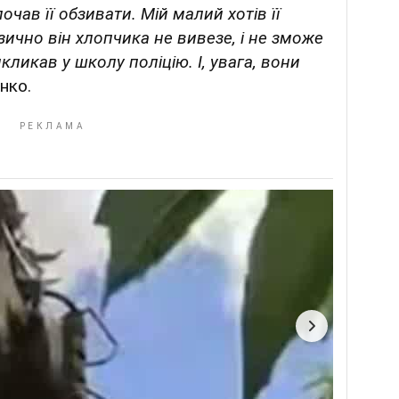
почав її обзивати. Мій малий хотів її
зично він хлопчика не вивезе, і не зможе
икликав у школу поліцію. І, увага, вони
нко.