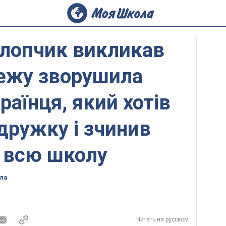
хлопчик викликав
режу зворушила
країнця, який хотів
дружку і зчинив
 всю школу
ла
Читать на русском