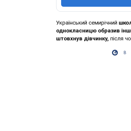
Український семирічний
школ
однокласницю образив інш
штовхнув дівчинку,
після чо
В