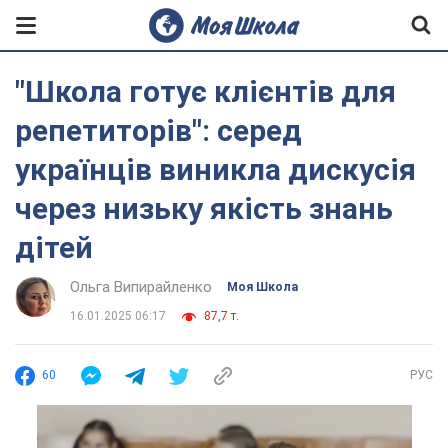
"Школа готує клієнтів для
репетиторів": серед
українців виникла дискусія
через низьку якість знань
дітей
Ольга Випирайленко
Моя Школа
16.01.2025 06:17
87,7 т.
60
РУС