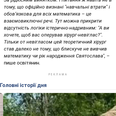
тому, що офіційно визнані "навчальні втрати" і
обов’язкова для всіх математика – це
взаємовиключні речі. Тут можна прикрити
відсутність логіки істерично-надривним: "А ви
хочете, щоб вас оперував хірург-невіглас?".
Тільки от невігласом цей теоретичний хірург
став далеко не тому, що блискуче не вивчив
математику чи рік народження Святослава",
–
пише освітянин.
Головні історії дня