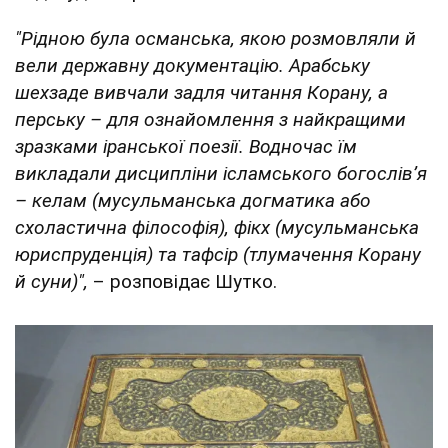
"Рідною була османська, якою розмовляли й
вели державну документацію. Арабську
шехзаде вивчали задля читання Корану, а
перську – для ознайомлення з найкращими
зразками іранської поезії. Водночас їм
викладали дисципліни ісламського богослів’я
– келам (мусульманська догматика або
схоластична філософія), фікх (мусульманська
юриспруденція) та тафсір (тлумачення Корану
й суни)",
– розповідає Шутко.