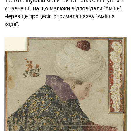
проголошували молитви та побажання успіхів
у навчанні, на що малюки відповідали "Амінь".
Через це процесія отримала назву "Амінна
хода".