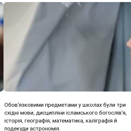
Обовʼязковими предметами у школах були три
східні мови, дисципліни ісламського богослівʼя,
історія, географія, математика, каліграфія й
подекуди астрономія.