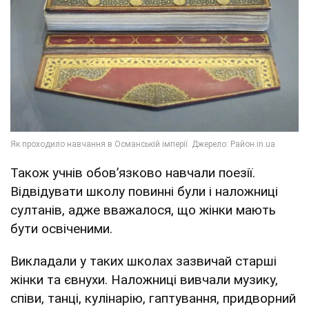
Також учнів обовʼязково навчали поезії.
Відвідувати школу повинні були і наложниці
султанів, адже вважалося, що жінки мають
бути освіченими.
Викладали у таких школах зазвичай старші
жінки та євнухи. Наложниці вивчали музику,
співи, танці, кулінарію, гаптування, придворний