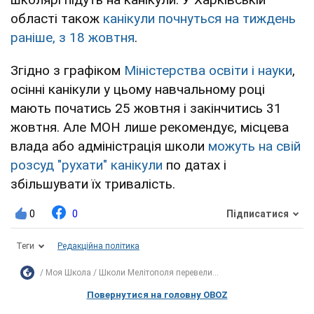
області також
канікули почнуться на тиждень
раніше, з 18 жовтня
.
Згідно з графіком
Міністерства освіти і науки
,
осінні канікули у цьому навчальному році
мають початись 25 жовтня і закінчитись 31
жовтня. Але МОН лише рекомендує, місцева
влада або адміністрація школи
можуть на свій
розсуд "рухати" канікули
по датах і
збільшувати їх тривалість.
0
0
Підписатися
Теги
Редакційна політика
Моя Школа
Школи Мелітополя перевели...
Повернутися на головну OBOZ