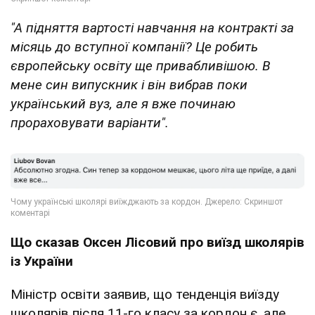
"А підняття вартості навчання на контракті за
місяць до вступної компанії? Це робить
європейську освіту ще привабливішою. В
мене син випускник і він вибрав поки
український вуз, але я вже починаю
прораховувати варіанти".
Що сказав Оксен Лісовий про виїзд школярів
із України
Міністр освіти заявив, що тенденція виїзду
школярів після 11-го класу за кордон є, але