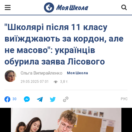
"Школярі після 11 класу
виїжджають за кордон, але
не масово": українців
обурила заява Лісового
Ольга Випирайленко
Моя Школа
29.05.2025 07:01
3,8 т.
30
РУС