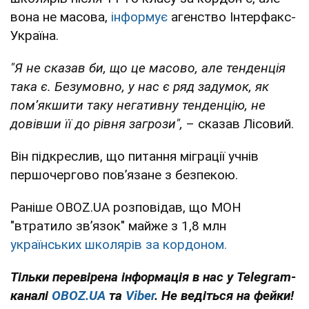
вона не масова,
інформує
агенство Інтерфакс-
Україна.
"Я не сказав би, що це масово, але тенденція
така є. Безумовно, у нас є ряд задумок, як
помʼякшити таку негативну тенденцію, не
довівши її до рівня загрози",
– сказав Лісовий.
Він підкреслив, що питання міграції учнів
першочергово повʼязане з безпекою.
Раніше OBOZ.UA розповідав, що МОН
"втратило зв’язок" майже з 1,8 млн
українських школярів за кордоном.
Тільки перевірена інформація в нас у Telegram-
каналі
OBOZ.UA
та
Viber
. Не ведіться на фейки!