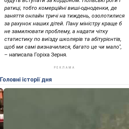
будуть вступати за кордоном. Польські роги і
ратиці, тобто комерційні виші-одноденки, де
заняття онлайн тричі на тиждень, озолотилися
за рахунок наших дітей. Пану міністру краще б
не замилювати проблему, а надати чітку
статистику по виїзду школярів та абітурієнтів,
щоб ми самі визначилися, багато це чи мало",
– написала Горіха Зерня.
Головні історії дня