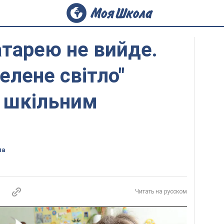
атарею не вийде.
елене світло"
 шкільним
ла
Читать на русском