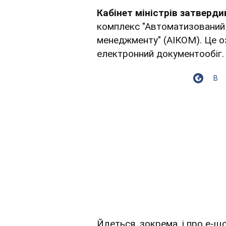
Кабінет міністрів затверд
комплекс "Автоматизований 
менеджменту" (АІКОМ). Це 
електронний документообіг.
В
Йдеться, зокрема, і про е-щ