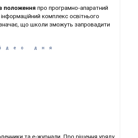
ив положення
про програмно-апаратний
інформаційний комплекс освітнього
означає, що школи зможуть запровадити
ідео дня
оденники та е-журнали. Про рішення уряду