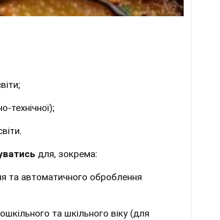
віти;
о-технічної);
віти.
уватись
для, зокрема:
ння та автоматичного оброблення
дошкільного та шкільного віку (для