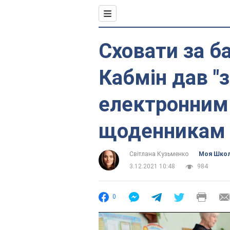
Сховати за б
Кабмін дав "з
електронним
щоденникам
Світлана Кузьменко
Моя Шко
3.12.2021 10:48
984
0