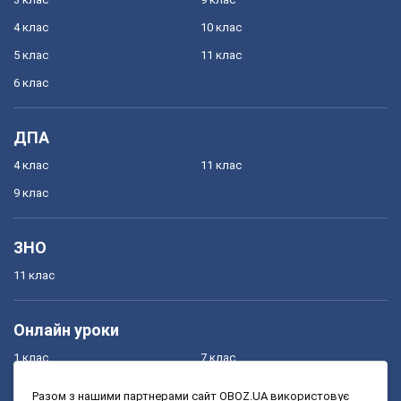
4 клас
10 клас
5 клас
11 клас
6 клас
ДПА
4 клас
11 клас
9 клас
ЗНО
11 клас
Онлайн уроки
1 клас
7 клас
2 клас
8 клас
Разом з нашими партнерами сайт OBOZ.UA використовує