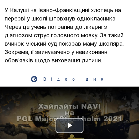
У Калуші на Івано-Франківщині хлопець на
перерві у школі штовхнув однокласника.
Через це учень потрапив до лікарні з
діагнозом струс головного мозку. За такий
вчинок міський суд покарав маму школяра.
Зокрема, її звинувачено у невиконанні
обовʼязків щодо виховання дитини.
Відео дня
Play Video