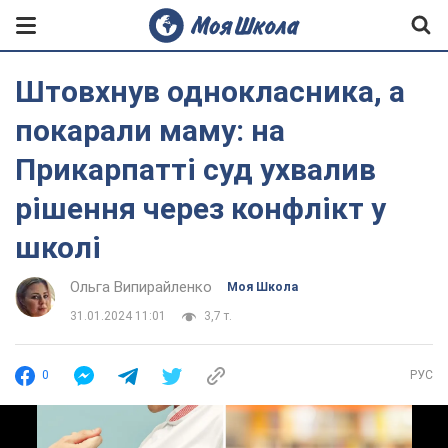
Штовхнув однокласника, а
покарали маму: на
Прикарпатті суд ухвалив
рішення через конфлікт у
школі
Ольга Випирайленко
Моя Школа
31.01.2024 11:01
3,7 т.
0
РУС