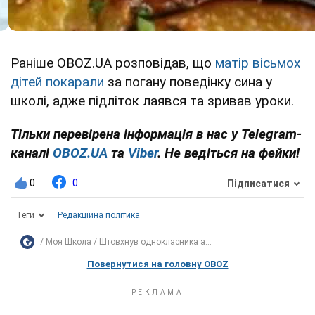
Раніше OBOZ.UA розповідав, що
матір вісьмох
дітей покарали
за погану поведінку сина у
школі, адже підліток лаявся та зривав уроки.
Тільки перевірена інформація в нас у Telegram-
каналі
OBOZ.UA
та
Viber
. Не ведіться на фейки!
0
0
Підписатися
Теги
Редакційна політика
Моя Школа
Штовхнув однокласника а...
Повернутися на головну OBOZ