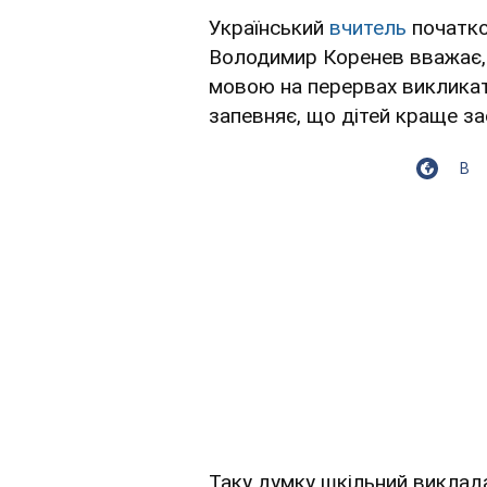
Український
вчитель
початко
Володимир Коренев вважає,
мовою на перервах викликат
запевняє, що дітей краще за
В
Таку думку шкільний виклад