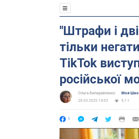
"Штрафи і дв
тільки негати
TikTok висту
російської м
Ольга Випирайленко
Моя Шко
28.03.2025 14:03
9,1 т.
1