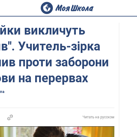
ійки викличуть
в". Учитель-зірка
пив проти заборони
ови на перервах
ла
Читать на русском