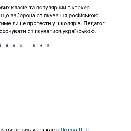
вих класів та популярний тіктокер
 що заборона спілкування російською
име лише протести у школярів. Педагог
охочувати спілкуватися українською.
ідео дня
ач висловив у подкасті
Літера ЛТД
.