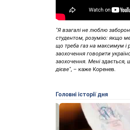
"Я взагалі не люблю заборон
студентом, розумію: якщо ме
що треба газ на максимум і 
заохочення говорити україн
заохочення. Мені здається, щ
дієве"
, – каже Коренев.
Головні історії дня