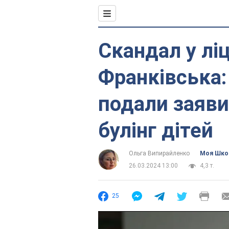
Скандал у ліц
Франківська:
подали заяви
булінг дітей
Ольга Випирайленко
Моя Шко
26.03.2024 13:00
4,3 т.
25