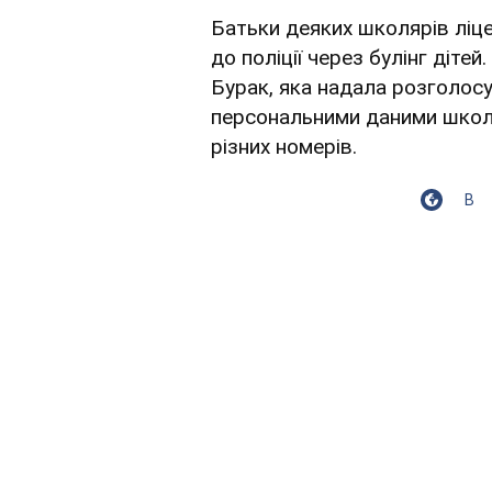
Батьки деяких школярів ліц
до поліції через булінг діте
Бурак, яка надала розголосу
персональними даними школя
різних номерів.
В