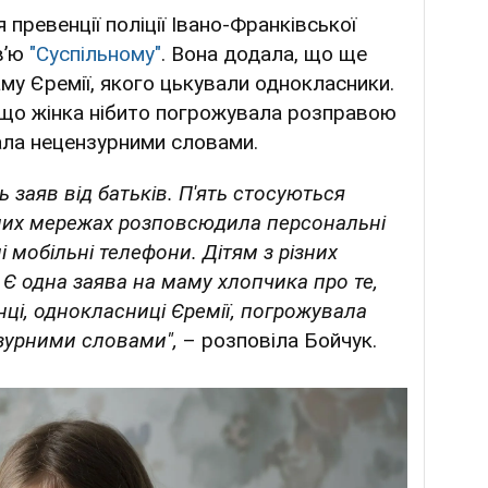
превенції поліції Івано-Франківської
вʼю
"Суспільному"
. Вона додала, що ще
му Єремії, якого цькували однокласники.
, що жінка нібито погрожувала розправою
жала нецензурними словами.
ь заяв від батьків. П'ять стосуються
ьних мережах розповсюдила персональні
ені мобільні телефони. Дітям з різних
 Є одна заява на маму хлопчика про те,
ці, однокласниці Єремії, погрожувала
зурними словами",
– розповіла Бойчук.