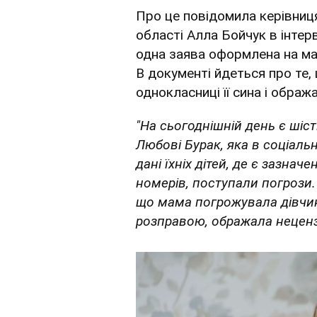
Про це повідомила керівниця 
області Алла Бойчук в інтер
одна заява оформлена на ма
В документі йдеться про те
однокласниці її сина і обра
"На сьогоднішній день є шіст
Любові Бурак, яка в соціал
дані їхніх дітей, де є зазнач
номерів, поступали погрози.
що мама погрожувала дівчин
розправою, ображала нецен