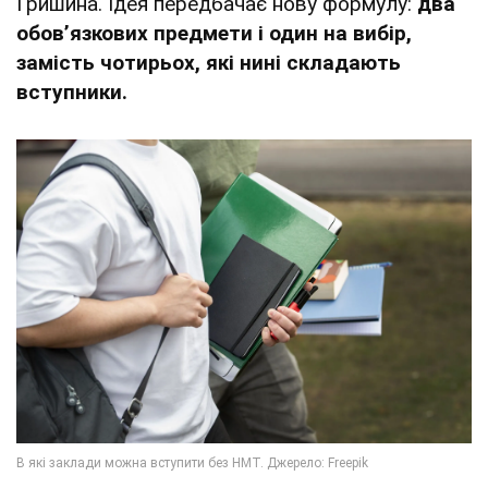
Гришина. Ідея передбачає нову формулу:
два
обовʼязкових предмети і один на вибір,
замість чотирьох, які нині складають
вступники.