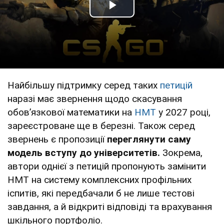
Play Video
Найбільшу підтримку серед таких
петицій
наразі має звернення щодо скасування
обов’язкової математики на
НМТ
у 2027 році,
зареєстроване ще в березні. Також серед
звернень є пропозиції
переглянути саму
модель вступу до університетів.
Зокрема,
автори однієї з петицій пропонують замінити
НМТ на систему комплексних профільних
іспитів, які передбачали б не лише тестові
завдання, а й відкриті відповіді та врахування
шкільного портфоліо.