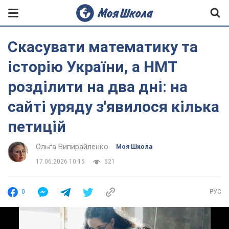
Скасувати математику та
історію України, а НМТ
розділити на два дні: на
сайті уряду з'явилося кілька
петицій
Ольга Випирайленко
Моя Школа
17.06.2026 10:15
621
0
РУС