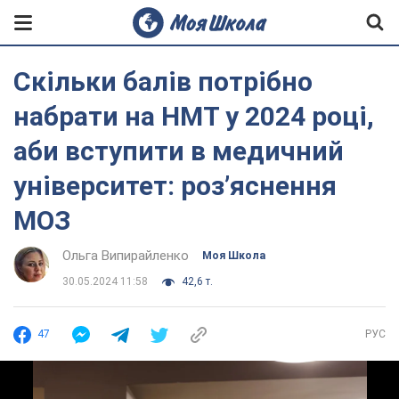
Скільки балів потрібно
набрати на НМТ у 2024 році,
аби вступити в медичний
університет: розʼяснення
МОЗ
Ольга Випирайленко
Моя Школа
30.05.2024 11:58
42,6 т.
47
РУС