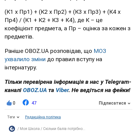
(К1 х Пр1) + (К2 х Пр2) + (К3 х Пр3) + (К4 х
Пр4) / (К1 + К2 + К3 + К4), де К – це
коефіцієнт предмета, а Пр – оцінка за кожен з
предметів.
Раніше OBOZ.UA розповідав, що
МОЗ
ухвалило зміни
до правил вступу на
інтернатуру.
Тільки перевірена інформація в нас у Telegram-
каналі
OBOZ.UA
та
Viber
. Не ведіться на фейки!
0
47
Підписатися
Теги
Редакційна політика
Моя Школа
Скільки балів потрібно...