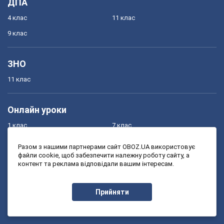
ДПА
4 клас
11 клас
9 клас
ЗНО
11 клас
Онлайн уроки
1 клас
7 клас
2 клас
8 клас
Разом з нашими партнерами сайт OBOZ.UA використовує
файли cookie, щоб забезпечити належну роботу сайту, а
3 клас
9 клас
контент та реклама відповідали вашим інтересам.
4 клас
10 клас
5 клас
11 клас
Прийняти
6 клас