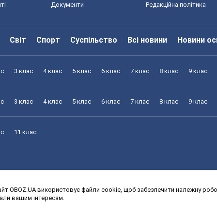
ті
Документи
Редакційна політика
Світ
Спорт
Суспільство
Всі новини
Новини ос
ас
3 клас
4 клас
5 клас
6 клас
7 клас
8 клас
9 клас
ас
3 клас
4 клас
5 клас
6 клас
7 клас
8 клас
9 клас
ас
11 клас
йт OBOZ.UA використовує файли cookie, щоб забезпечити належну робот
ас
3 клас
4 клас
5 клас
6 клас
7 клас
8 клас
9 клас
дали вашим інтересам.