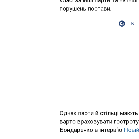
класі за інші парти та на ін
порушень постави.
В
Однак парти й стільці мають
варто враховувати гостроту 
Бондаренко в інтервʼю
Новій