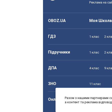
Реклама на сай
OBOZ.UA
Моя Школа
ГДЗ
1 клас
2 кл
Підручники
1 клас
2 кл
ДПА
4 клас
9 кл
ЗНО
11 клас
Разом з нашими партнерами са
Онлайн уроки
1 клас
2 кл
а контент та реклама відпові