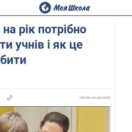
 на рік потрібно
и учнів і як це
обити
Читать на русском