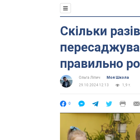
Скільки разів
пересаджуват
правильно р
Ольга Ліпич
Моя Школа
29.10.2024 12:13
1,9 т.
0