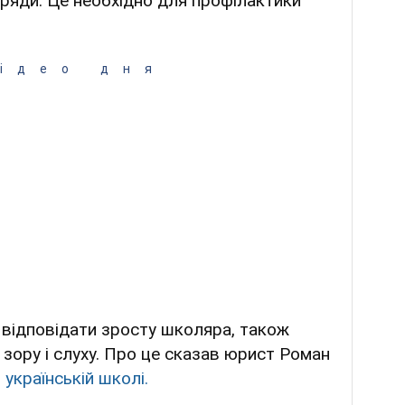
ші ряди. Це необхідно для профілактики
ідео дня
 відповідати зросту школяра, також
зору і слуху. Про це сказав юрист Роман
 українській школі.