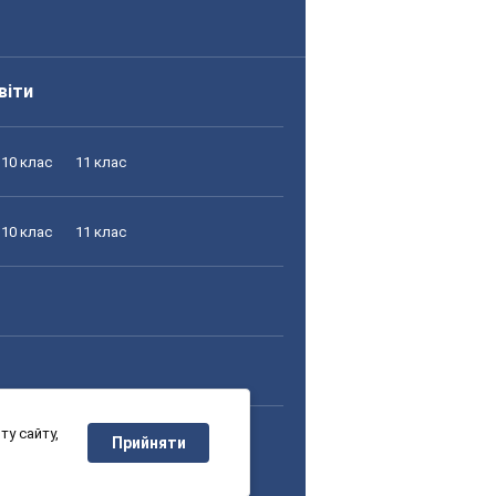
віти
10 клас
11 клас
10 клас
11 клас
у сайту,
10 клас
11 клас
Прийняти