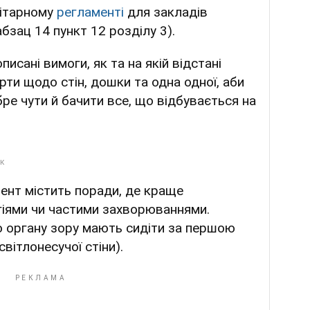
нітарному
регламенті
для закладів
абзац 14 пункт 12 розділу 3).
исані вимоги, як та на якій відстані
ти щодо стін, дошки та одна одної, аби
бре чути й бачити все, що відбувається на
мент містить поради, де краще
гіями чи частими захворюваннями.
ю органу зору мають сидіти за першою
вітлонесучої стіни).