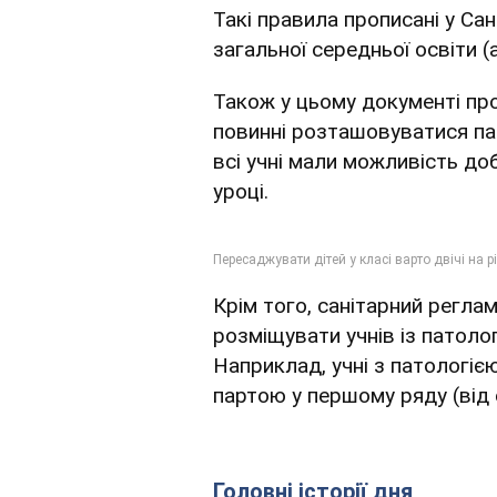
Такі правила прописані у Са
загальної середньої освіти (
Також у цьому документі проп
повинні розташовуватися пар
всі учні мали можливість до
уроці.
Крім того, санітарний регла
розміщувати учнів із патоло
Наприклад, учні з патологіє
партою у першому ряду (від с
Головні історії дня