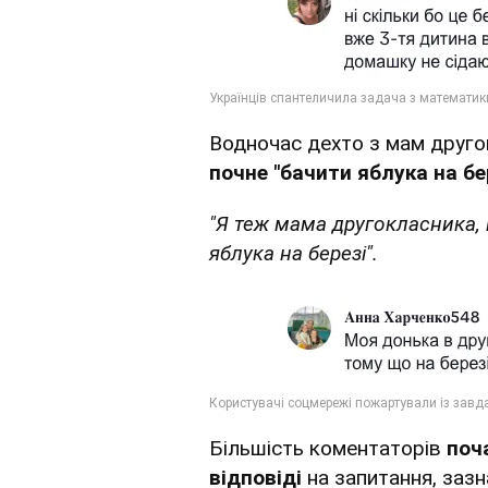
Водночас дехто з мам другок
почне "бачити яблука на бер
"Я теж мама другокласника, і
яблука на березі".
Більшість коментаторів
поч
відповіді
на запитання, зазн