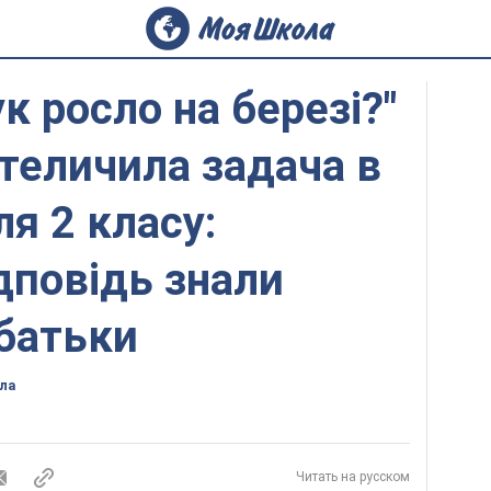
к росло на березі?"
теличила задача в
ля 2 класу:
дповідь знали
 батьки
ла
Читать на русском