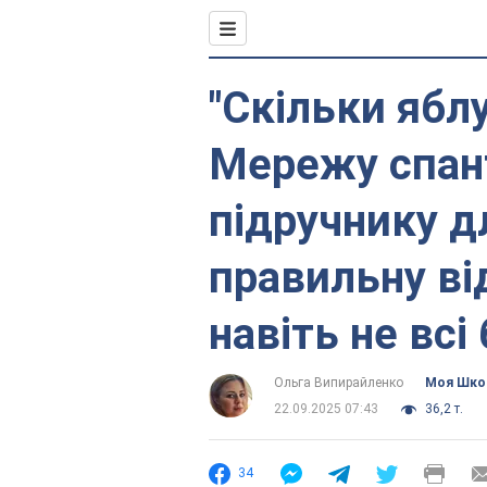
"Скільки яблу
Мережу спан
підручнику д
правильну ві
навіть не всі
Ольга Випирайленко
Моя Шко
22.09.2025 07:43
36,2 т.
34