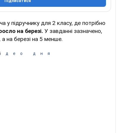
Підписатися
а у підручнику для 2 класу, де потрібно
росло на березі.
У завданні зазначено,
 а на березі на 5 менше.
ідео дня