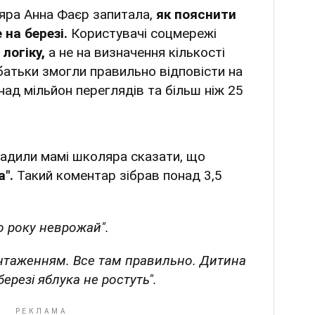
яра Анна Фаєр запитала,
як пояснити
 на березі.
Користувачі соцмережі
 логіку,
а не на визначення кількості
 батьки змогли правильно відповісти на
над мільйон переглядів та більш ніж 25
радили мамі школяра сказати, що
а".
Такий коментар зібрав понад 3,5
о року неврожай".
антаженням. Все там правильно. Дитина
ерезі яблука не ростуть".