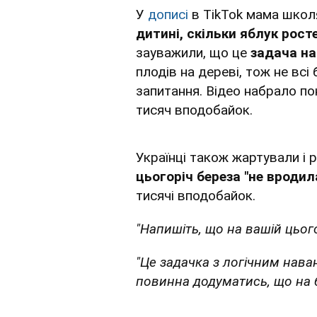
У
дописі
в TikTok мама школ
дитині, скільки яблук росте
зауважили, що це
задача на
плодів на дереві, тож не всі
запитання. Відео набрало по
тисяч вподобайок.
Українці також жартували і 
цьогоріч береза "не вродил
тисячі вподобайок.
"Напишіть, що на вашій цьог
"Це задачка з логічним нав
повинна додуматись, що на б