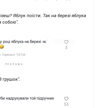
ізеш? Яблук поїсти. Так на березі яблука
з собою".
8 грушок".