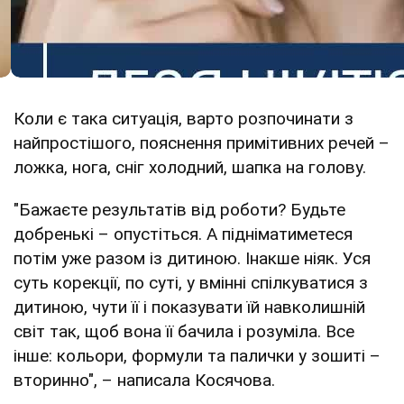
Коли є така ситуація, варто розпочинати з
найпростішого, пояснення примітивних речей –
ложка, нога, сніг холодний, шапка на голову.
"Бажаєте результатів від роботи? Будьте
добренькі – опустіться. А підніматиметеся
потім уже разом із дитиною. Інакше ніяк. Уся
суть корекції, по суті, у вмінні спілкуватися з
дитиною, чути її і показувати їй навколишній
світ так, щоб вона її бачила і розуміла. Все
інше: кольори, формули та палички у зошиті –
вторинно", – написала Косячова.