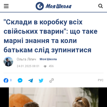
"Склади в коробку всіх
свійських тварин": що таке
марні знання та коли
батькам слід зупинитися
Ольга Ліпич
Моя Школа
24.01.2025 08:01
456
0
РУС