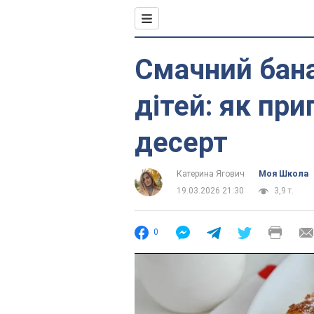
Смачний бан
дітей: як пр
десерт
Катерина Ягович
Моя Школа
19.03.2026 21:30
3,9 т.
0