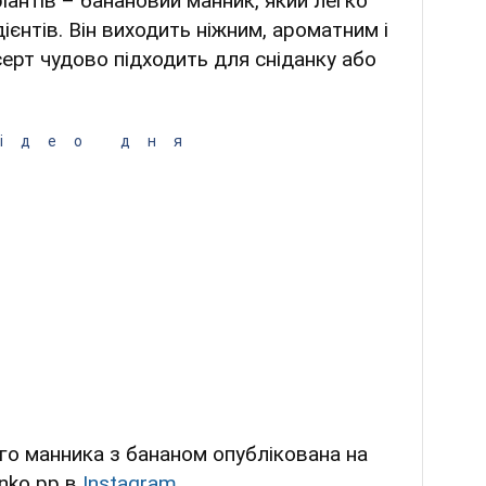
ріантів – банановий манник, який легко
ієнтів. Він виходить ніжним, ароматним і
серт чудово підходить для сніданку або
ідео дня
го манника з бананом опублікована на
enko pp в
Instagram
.