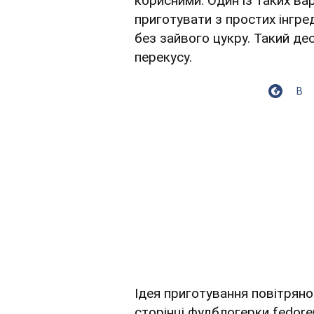
корисними. Один із таких ва
приготувати з простих інгред
без зайвого цукру. Такий де
перекусу.
В
Ідея приготування повітряно
сторінці фудблогерки fedor