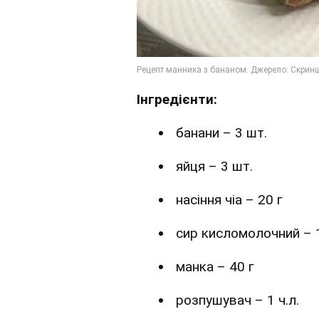
Інгредієнти:
банани – 3 шт.
яйця – 3 шт.
насіння чіа – 20 г
сир кисломолочний – 
манка – 40 г
розпушувач – 1 ч.л.