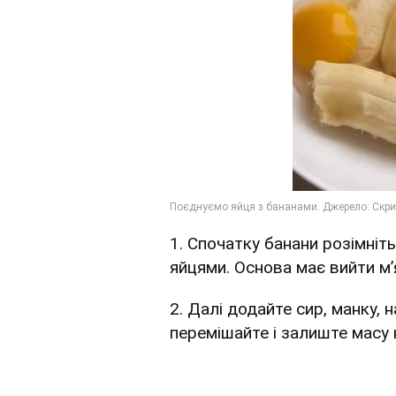
1. Спочатку банани розімніт
яйцями. Основа має вийти м’
2. Далі додайте сир, манку, 
перемішайте і залиште масу 