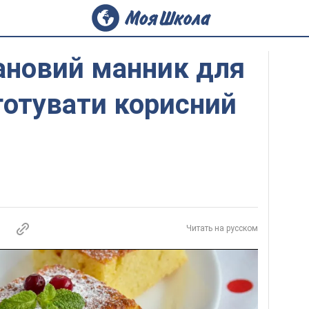
ановий манник для
иготувати корисний
Читать на русском