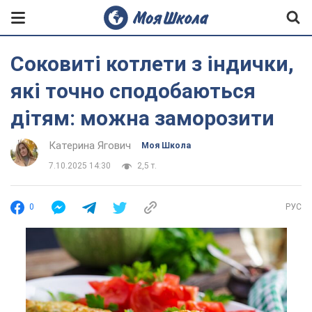
Соковиті котлети з індички,
які точно сподобаються
дітям: можна заморозити
Катерина Ягович
Моя Школа
7.10.2025 14:30
2,5 т.
0
РУС