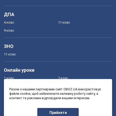
ДПА
4 клас
11 клас
9 клас
ЗНО
11 клас
Онлайн уроки
1 клас
7 клас
2 клас
8 клас
Разом з нашими партнерами сайт OBOZ.UA використовує
файли cookie, щоб забезпечити належну роботу сайту, а
3 клас
9 клас
контент та реклама відповідали вашим інтересам.
4 клас
10 клас
5 клас
11 клас
Прийняти