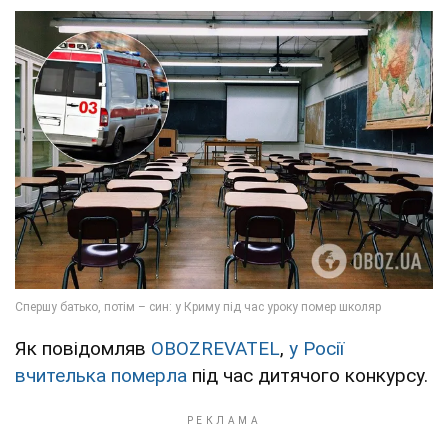
Як повідомляв
OBOZREVATEL
,
у Росії
вчителька померла
під час дитячого конкурсу.