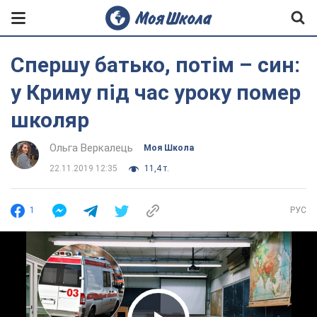
Спершу батько, потім – син:
у Криму під час уроку помер
школяр
Ольга Веркалець
Моя Школа
22.11.2019 12:35
11,4 т.
1
РУС