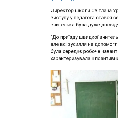
Директор школи Світлана Ур
виступу у педагога стався се
вчителька була дуже досвідч
"До приїзду швидкої вчитель
але всі зусилля не допомогли
була середнє робоче навант
характеризувала її позитивно