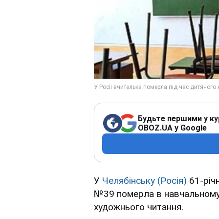
Будьте першими у ку
OBOZ.UA у Google
У
Челябінську
(Росія)
61-річ
№39 померла в навчальному 
художнього читання.