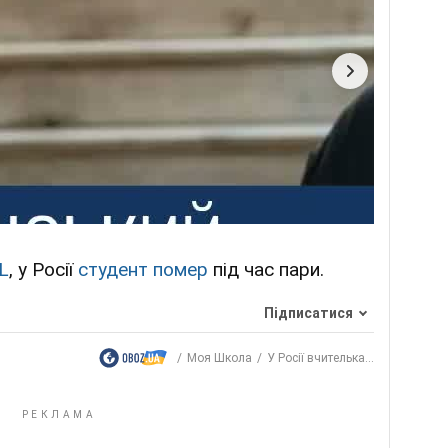
L
, у Росії
студент помер
під час пари.
Підписатися
Моя Школа
У Росії вчителька...