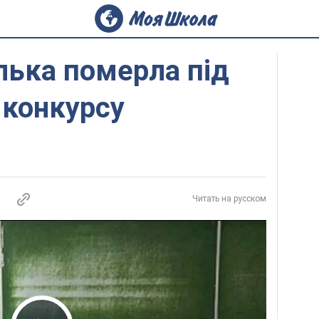
елька померла під
 конкурсу
Читать на русском