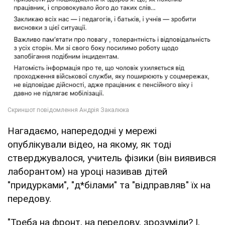
Нагадаємо, напередодні у мережі
опублікували відео, на якому, як тоді
стверджувалося, учитель фізики (він виявився
лаборантом) на уроці називав дітей
"придурками", "д*білами" та "відправляв" їх на
передову.
"Треба на фронт, на передову, зрозуміли? І,