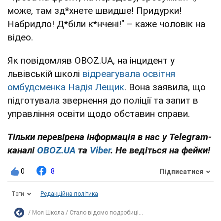
може, там зд*хнете швидше! Придурки!
Набридло! Д*біли к*нчені!" – каже чоловік на
відео.
Як повідомляв OBOZ.UA, на інцидент у
львівській школі
відреагувала освітня
омбудсменка Надія Лещик
. Вона заявила, що
підготувала звернення до поліції та запит в
управління освіти щодо обставин справи.
Тільки перевірена інформація в нас у Telegram-
каналі
OBOZ.UA
та
Viber
. Не ведіться на фейки!
0
8
Підписатися
Теги
Редакційна політика
Моя Школа
Стало відомо подробиці...