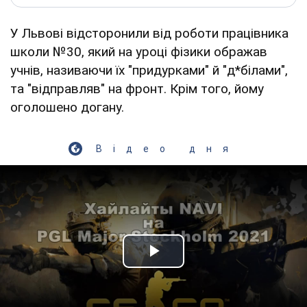
У Львові відсторонили від роботи працівника
школи №30, який на уроці фізики ображав
учнів, називаючи їх "придурками" й "д*білами",
та "відправляв" на фронт. Крім того, йому
оголошено догану.
Відео дня
Play Video