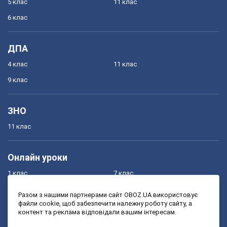
5 клас
11 клас
6 клас
ДПА
4 клас
11 клас
9 клас
ЗНО
11 клас
Онлайн уроки
1 клас
7 клас
2 клас
8 клас
Разом з нашими партнерами сайт OBOZ.UA використовує
файли cookie, щоб забезпечити належну роботу сайту, а
3 клас
9 клас
контент та реклама відповідали вашим інтересам.
4 клас
10 клас