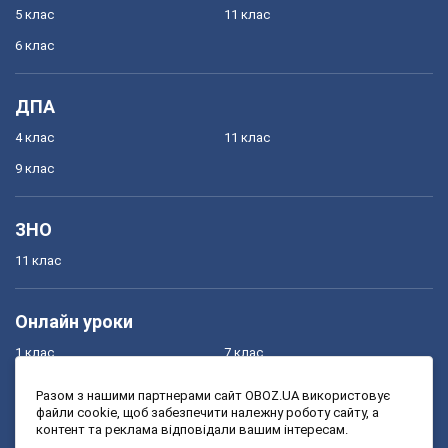
5 клас
11 клас
6 клас
ДПА
4 клас
11 клас
9 клас
ЗНО
11 клас
Онлайн уроки
1 клас
7 клас
2 клас
8 клас
Разом з нашими партнерами сайт OBOZ.UA використовує
файли cookie, щоб забезпечити належну роботу сайту, а
3 клас
9 клас
контент та реклама відповідали вашим інтересам.
4 клас
10 клас