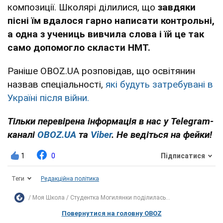
композиції. Школярі ділилися, що
завдяки
пісні їм вдалося гарно написати контрольні,
а одна з учениць вивчила слова і їй це так
само допомогло скласти НМТ.
Раніше OBOZ.UA розповідав, що освітянин
назвав спеціальності,
які будуть затребувані в
Україні після війни.
Тільки перевірена інформація в нас у Telegram-
каналі
OBOZ.UA
та
Viber
. Не ведіться на фейки!
1
0
Підписатися
Теги
Редакційна політика
Моя Школа
Студентка Могилянки поділилась...
Повернутися на головну OBOZ