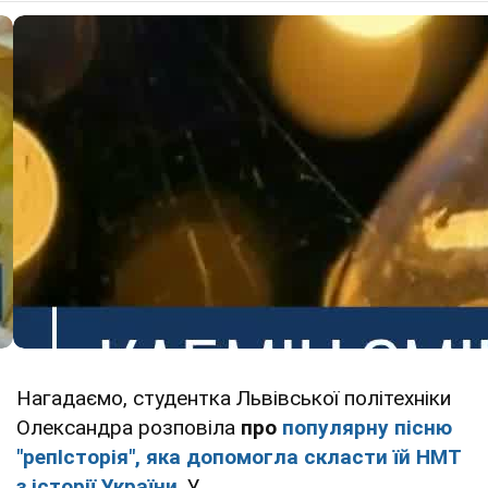
Нагадаємо, студентка Львівської політехніки
Олександра розповіла
про
популярну пісню
"репІсторія", яка допомогла скласти їй НМТ
з історії України
. У