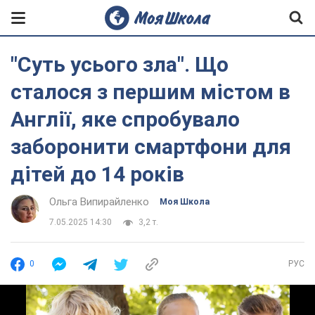
"Суть усього зла". Що
сталося з першим містом в
Англії, яке спробувало
заборонити смартфони для
дітей до 14 років
Ольга Випирайленко
Моя Школа
7.05.2025 14:30
3,2 т.
0
РУС