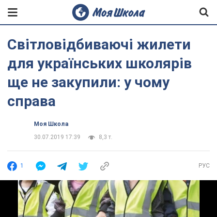
Світловідбиваючі жилети
для українських школярів
ще не закупили: у чому
справа
Моя Школа
30.07.2019 17:39
8,3 т.
1
РУС