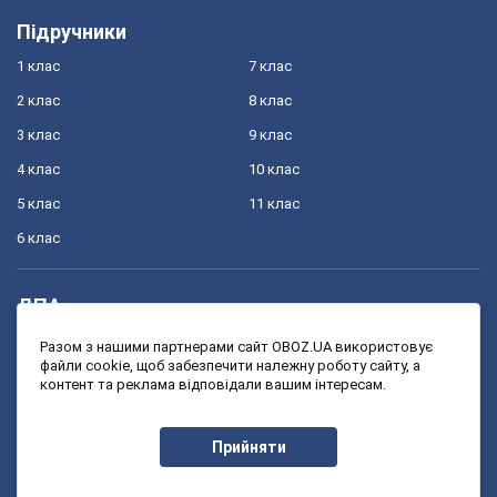
Підручники
1 клас
7 клас
2 клас
8 клас
3 клас
9 клас
4 клас
10 клас
5 клас
11 клас
6 клас
ДПА
4 клас
11 клас
Разом з нашими партнерами сайт OBOZ.UA використовує
файли cookie, щоб забезпечити належну роботу сайту, а
9 клас
контент та реклама відповідали вашим інтересам.
ЗНО
Прийняти
11 клас