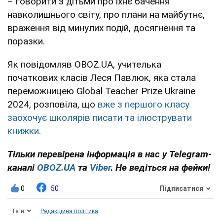
– говорити з дітьми про їхнє бачення
навколишнього світу, про плани на майбутнє,
враження від минулих подій, досягнення та
поразки.
Як повідомляв OBOZ.UA, учителька
початкових класів Леся Павлюк, яка стала
переможницею Global Teacher Prize Ukraine
2024, розповіла, що
вже з першого класу
заохочує школярів писати та ілюструвати
книжки.
Тільки перевірена інформація в нас у Telegram-
каналі
OBOZ.UA
та
Viber
. Не ведіться на фейки!
0
50
Підписатися
Теги
Редакційна політика