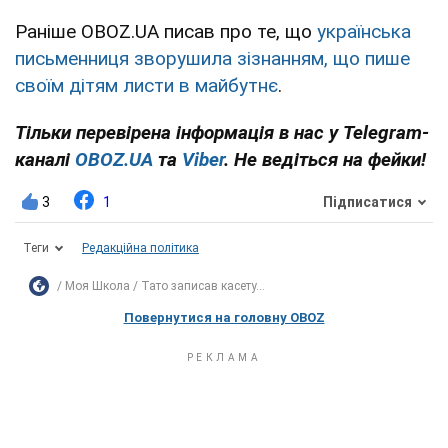
Раніше OBOZ.UA писав про те, що
українська
письменниця зворушила зізнанням, що пише
своїм дітям листи в майбутнє
.
Тільки перевірена інформація в нас у Telegram-
каналі
OBOZ.UA
та
Viber
. Не ведіться на фейки!
3
1
Підписатися
Теги
Редакційна політика
Моя Школа
Тато записав касету...
Повернутися на головну OBOZ