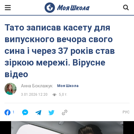
Тато записав касету для
випускного вечора свого
сина і через 37 років став
зіркою мережі. Вірусне
відео
Анна Боклажук
Моя Школа
3.01.2026 12:20
5,0 т.
1
РУС