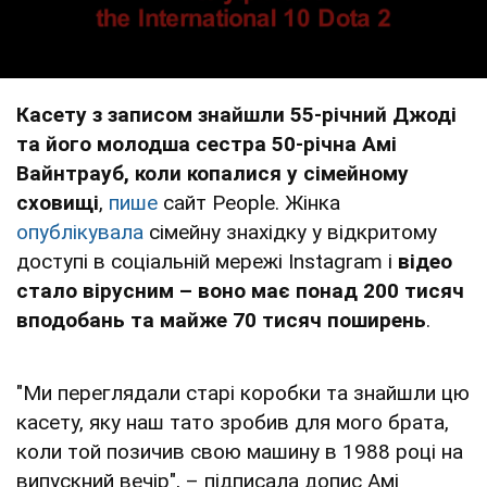
Касету з записом знайшли 55-річний Джоді
та його молодша сестра 50-річна Амі
Вайнтрауб, коли копалися у сімейному
сховищі
,
пише
сайт People. Жінка
опублікувала
сімейну знахідку у відкритому
доступі в соціальній мережі Instagram і
відео
стало вірусним – воно має понад 200 тисяч
вподобань та майже 70 тисяч поширень
.
"Ми переглядали старі коробки та знайшли цю
касету, яку наш тато зробив для мого брата,
коли той позичив свою машину в 1988 році на
випускний вечір", – підписала допис Амі