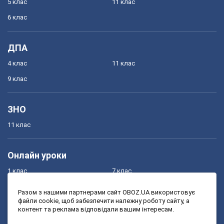
5 клас
11 клас
6 клас
ДПА
4 клас
11 клас
9 клас
ЗНО
11 клас
Онлайн уроки
1 клас
7 клас
2 клас
8 клас
Разом з нашими партнерами сайт OBOZ.UA використовує
файли cookie, щоб забезпечити належну роботу сайту, а
3 клас
9 клас
контент та реклама відповідали вашим інтересам.
4 клас
10 клас