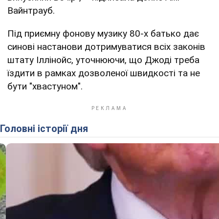
Вайнтрауб.
Під приємну фонову музику 80-х батько дає
синові настанови дотримуватися всіх законів
штату Іллінойс, уточнюючи, що Джоді треба
їздити в рамках дозволеної швидкості та не
бути "хвастуном".
Головні історії дня